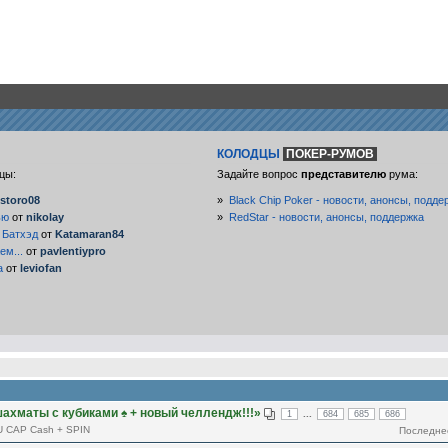
КОЛОДЦЫ
ПОКЕР-РУМОВ
цы:
Задайте вопрос
представителю
рума:
storo08
»
Black Chip Poker - новости, анонсы, подде
ью
от
nikolay
»
RedStar - новости, анонсы, поддержка
 Батхэд
от
Katamaran84
ем...
от
pavlentiypro
а
от
leviofan
 шахматы с кубиками ♠️ + новый челлендж!!!»
...
1
684
685
686
U CAP Cash + SPIN
Последне