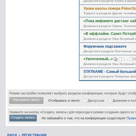
Дискуссия
в разделе Клубы в ваше
Уроки школы покера PokerStar
Торрент
в разделе Другие телеви
«Пока инфините дистанс хай.
Дневник
в разделе Омаха, Телесин
«В оффлайне. Санкт-Петербур
Дневник
в разделе Наш безумный 
Форумчане подскажите
Дискуссия
в разделе Платежные си
«Увлеченный...»
...
1
34
Дневник
в разделе Наш безумный 
STATNAME - Самый большой с
Дискуссия
в разделе Покерные про
Режим настройки позволяет выбрать разделы конференции, которые будут отобр
Отображать в ленте:
Дискуссии
Дневники и ко
Нажмите на кнопку «Создать запись» для перехода в режим создания одного из 
Создать запись
Не забывайте о том, что на конференции существуют
Прав
ВХОД
•
РЕГИСТРАЦИЯ