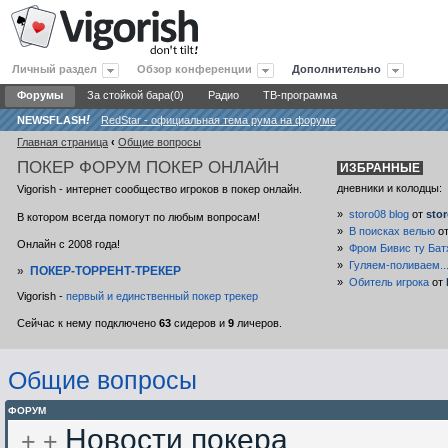
Личный раздел
Обзор конференции
Дополнительно
Форумы
За стойкой бара(0)
Радио
ТВ-программа
NEWSFLASH
!
RedStar - официальная тема рума на форуме
Главная страница
‹
Общие вопросы
ПОКЕР
ФОРУМ ПОКЕР ОНЛАЙН
ИЗБРАННЫЕ
дневники и колодцы:
Vigorish - интернет сообщество игроков в покер онлайн.
»
storo08 blog
от
sto
В котором всегда помогут по любым вопросам!
»
В поисках велью
о
Онлайн с 2008 года!
»
Фром Бивис ту Бат
»
Гуляем-поливаем..
»
ПОКЕР-ТОРРЕНТ-ТРЕКЕР
»
Обитель игрока
от
Vigorish -
первый и единственный покер трекер
Сейчас к нему подключено
63
сидеров и
9
личеров.
Общие вопросы
ФОРУМ
Новости покера
+ +