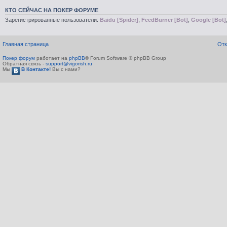
КТО СЕЙЧАС НА ПОКЕР ФОРУМЕ
Зарегистрированные пользователи:
Baidu [Spider]
,
FeedBurner [Bot]
,
Google [Bot]
Главная страница
Отк
Покер форум
работает на
phpBB
® Forum Software © phpBB Group
Обратная связь -
support@vigorish.ru
Мы
В Контакте!
Вы с нами?