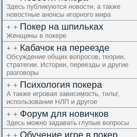
Здесь публикуются новости, а также
новостные анонсы игорного мира
Покер на шпильках
+ +
Женщины в покере
Кабачок на переезде
+ +
Обсуждение общих вопросов, теории,
стратегии. Истории, переезды и другие
разговоры
Психология покера
+ +
А также игровая зависимость, тильт,
использование НЛП и другое
Форум для новичков
+ +
Здесь можно задавать глупые вопросы
Обучение игре в покер
+ +