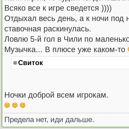
Всяко все к игре сведется ))))
Отдыхал весь день, а к ночи под 
ставочная раскинулась.
Ловлю 5-й гол в Чили по маленько
Музычка... В плюсе уже каком-то
Свиток
Ночки доброй всем игрокам.
Предела нет, иди дальше.