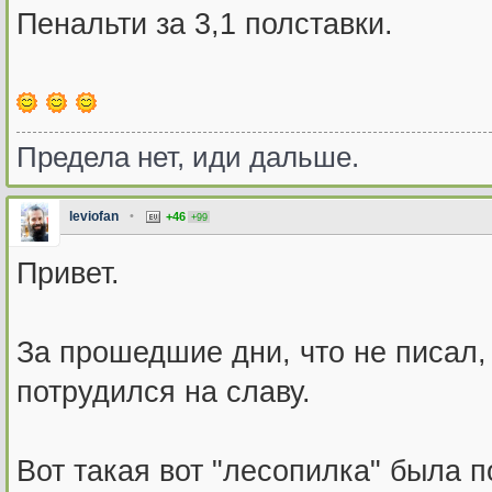
Пенальти за 3,1 полставки.
Предела нет, иди дальше.
leviofan
•
+46
+99
Привет.
За прошедшие дни, что не писал,
потрудился на славу.
Вот такая вот "лесопилка" была п