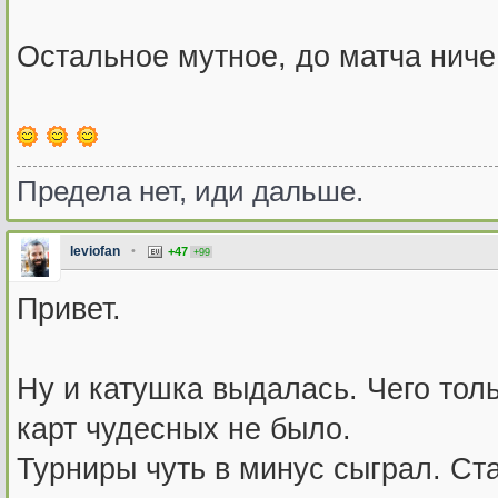
Остальное мутное, до матча ниче
Предела нет, иди дальше.
leviofan
•
+47
+99
Привет.
Ну и катушка выдалась. Чего толь
карт чудесных не было.
Турниры чуть в минус сыграл. Ст