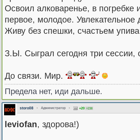
Освоил алковаренье, в погребке и
первое, молодое. Увлекательное 
Живу без спешки, счастьем упива
З.Ы. Сыграл сегодня три сессии, 
До связи. Мир.
Предела нет, иди дальше.
storo08
•
Администратор
•
+20
+238
leviofan
, здорова!)