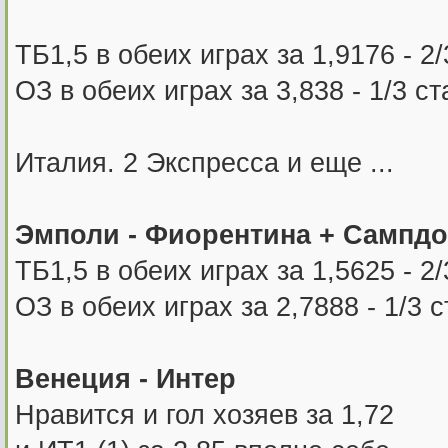
ТБ1,5 в обеих играх за 1,9176 - 2/
ОЗ в обеих играх за 3,838 - 1/3 ст
Италия. 2 Экспресса и еще ...
Эмполи - Фиорентина + Сампдо
ТБ1,5 в обеих играх за 1,5625 - 2/
ОЗ в обеих играх за 2,7888 - 1/3 
Венеция - Интер
Нравится и гол хозяев за 1,72