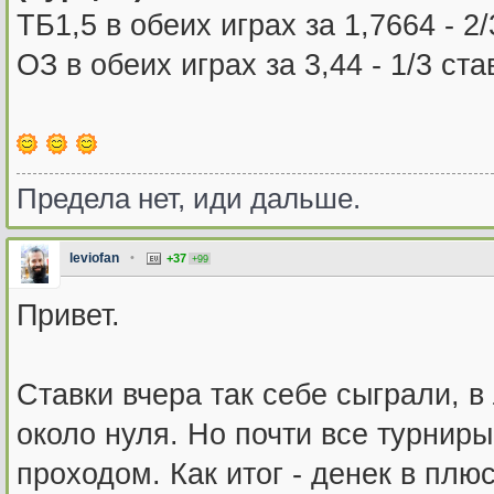
ТБ1,5 в обеих играх за 1,7664 - 2/
ОЗ в обеих играх за 3,44 - 1/3 ста
Предела нет, иди дальше.
leviofan
•
+37
+99
Привет.
Ставки вчера так себе сыграли, в
около нуля. Но почти все турни
проходом. Как итог - денек в плюс