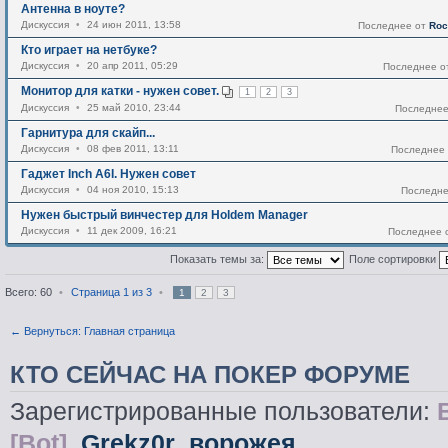
Антенна в ноуте?
Дискуссия
•
24 июн 2011, 13:58
Последнее от
Ro
Кто играет на нетбуке?
Дискуссия
•
20 апр 2011, 05:29
Последнее 
Монитор для катки - нужен совет.
1
2
3
Дискуссия
•
25 май 2010, 23:44
Последне
Гарнитура для скайп...
Дискуссия
•
08 фев 2011, 13:11
Последнее
Гаджет Inch A6I. Нужен совет
Дискуссия
•
04 ноя 2010, 15:13
Последн
Нужен быстрый винчестер для Holdem Manager
Дискуссия
•
11 дек 2009, 16:21
Последнее 
Показать темы за:
Поле сортировки
Всего: 60
•
Страница
1
из
3
•
1
2
3
← Вернуться: Главная страница
КТО СЕЙЧАС НА ПОКЕР ФОРУМЕ
Зарегистрированные пользователи:
[Bot]
,
Grekz0r
,
ворожея