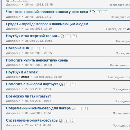
Дискуссия
•
26 июн 2013, 01:49
Последнее от
Что такое хороший планшет и какая у него цена ?
1
2
Дискуссия
•
25 июн 2013, 14:17
Последнее о
Грядет Апгрейд! Вопрос к понимающим людям
Дискуссия
•
12 апр 2013, 10:16
Последнее от
W
Ноутбук стал жертвой тильта...
1
2
Дискуссия
•
26 мар 2013, 19:51
Последне
Покер на КПК
1
2
Дискуссия
•
08 апр 2009, 20:25
Последне
Помогите купить непонятную хрень
Дискуссия
•
09 сен 2012, 05:00
Последнее о
Ноутбук в Achinsk
Дискуссия-
Опрос
•
08 фев 2012, 01:59
Последнее от
Помогите с выбором ноутбука
1
2
Дискуссия
•
27 дек 2011, 22:04
Последнее 
Возможно ли так играть?!
Дискуссия
•
04 дек 2011, 15:17
Последне
Современный компьютер для покера
1
2
Дискуссия
•
01 ноя 2011, 16:56
Последнее
Системник+моник+аксесуары
1
2
Дискуссия
•
27 авг 2011, 04:44
Последнее 