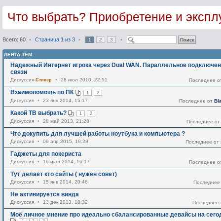
Что выбрать? Приобретение и экспл
Всего: 60
•
Страница
1
из
3
•
•
1
2
3
ЛЕНТА ТЕМ
Надежный Интернет игрока через Dual WAN. Параллельное подключен
связи
Дискуссия-
Стикер
•
28 июл 2010, 22:51
Последнее 
Взаимопомощь по ПК
1
2
Дискуссия
•
23 янв 2014, 15:17
Последнее от
Bl
Какой ТВ выбрать?
1
2
Дискуссия
•
28 май 2013, 21:28
Последнее о
Что докупить для лучшей работы ноутбука и компьютера ?
Дискуссия
•
09 апр 2015, 19:28
Последнее от
Гаджеты для покериста
Дискуссия
•
16 июл 2014, 16:17
Последнее 
Тут делает кто сайты ( нужен совет)
Дискуссия
•
15 янв 2014, 20:46
Последнее
Не активируется винда
Дискуссия
•
13 дек 2013, 18:32
Последнее
Моё личное мнение про идеально сбалансированные девайсы на сего
1
2
3