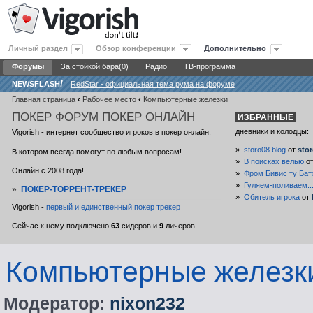
Личный раздел
Обзор конференции
Дополнительно
Форумы
За стойкой бара(0)
Радио
ТВ-программа
NEWSFLASH
!
RedStar - официальная тема рума на форуме
Главная страница
‹
Рабочее место
‹
Компьютерные железки
ПОКЕР
ФОРУМ ПОКЕР ОНЛАЙН
ИЗБРАННЫЕ
дневники и колодцы:
Vigorish - интернет сообщество игроков в покер онлайн.
»
storo08 blog
от
sto
В котором всегда помогут по любым вопросам!
»
В поисках велью
о
Онлайн с 2008 года!
»
Фром Бивис ту Бат
»
Гуляем-поливаем..
»
ПОКЕР-ТОРРЕНТ-ТРЕКЕР
»
Обитель игрока
от
Vigorish -
первый и единственный покер трекер
Сейчас к нему подключено
63
сидеров и
9
личеров.
Компьютерные железк
Модератор:
nixon232