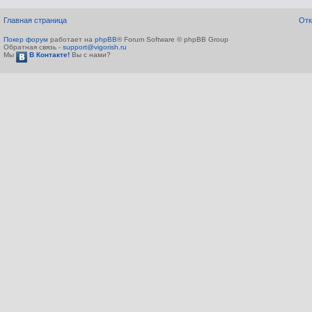
Главная страница
Отк
Покер форум
работает на
phpBB
® Forum Software © phpBB Group
Обратная связь -
support@vigorish.ru
Мы
В Контакте!
Вы с нами?