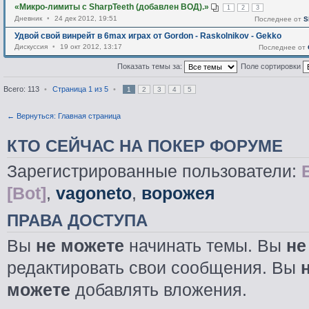
«Микро-лимиты с SharpTeeth (добавлен ВОД).»
1
2
3
Дневник
•
24 дек 2012, 19:51
Последнее от
S
Удвой свой винрейт в 6max играх от Gordon - Raskolnikov - Gekko
Дискуссия
•
19 окт 2012, 13:17
Последнее от
Показать темы за:
Поле сортировки
Всего: 113
•
Страница
1
из
5
•
1
2
3
4
5
← Вернуться: Главная страница
КТО СЕЙЧАС НА ПОКЕР ФОРУМЕ
Зарегистрированные пользователи:
[Bot]
,
vagoneto
,
ворожея
ПРАВА ДОСТУПА
Вы
не можете
начинать темы. Вы
не
редактировать свои сообщения. Вы
можете
добавлять вложения.