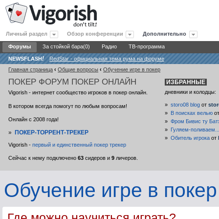
Личный раздел
Обзор конференции
Дополнительно
Форумы
За стойкой бара(0)
Радио
ТВ-программа
NEWSFLASH
!
RedStar - официальная тема рума на форуме
Главная страница
‹
Общие вопросы
‹
Обучение игре в покер
ПОКЕР
ФОРУМ ПОКЕР ОНЛАЙН
ИЗБРАННЫЕ
дневники и колодцы:
Vigorish - интернет сообщество игроков в покер онлайн.
»
storo08 blog
от
sto
В котором всегда помогут по любым вопросам!
»
В поисках велью
о
Онлайн с 2008 года!
»
Фром Бивис ту Бат
»
Гуляем-поливаем..
»
ПОКЕР-ТОРРЕНТ-ТРЕКЕР
»
Обитель игрока
от
Vigorish -
первый и единственный покер трекер
Сейчас к нему подключено
63
сидеров и
9
личеров.
Обучение игре в покер
Где можно научиться играть?