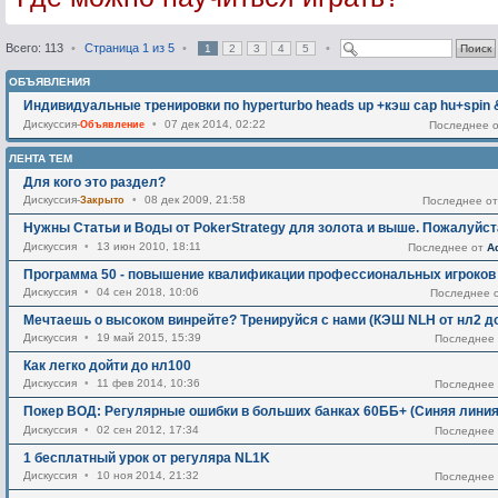
Всего: 113
•
Страница
1
из
5
•
•
1
2
3
4
5
ОБЪЯВЛЕНИЯ
Индивидуальные тренировки по hyperturbo heads up +кэш cap hu+spin &
Дискуссия-
Объявление
•
07 дек 2014, 02:22
Последнее 
ЛЕНТА ТЕМ
Для кого это раздел?
Дискуссия-
Закрыто
•
08 дек 2009, 21:58
Последнее о
Нужны Статьи и Воды от PokerStrategy для золота и выше. Пожалуйст
Дискуссия
•
13 июн 2010, 18:11
Последнее от
A
Программа 50 - повышение квалификации профессиональных игроков 
Дискуссия
•
04 сен 2018, 10:06
Последнее 
Мечтаешь о высоком винрейте? Тренируйся с нами (КЭШ NLH от нл2 д
Дискуссия
•
19 май 2015, 15:39
Последнее
Как легко дойти до нл100
Дискуссия
•
11 фев 2014, 10:36
Последнее
Покер ВОД: Регулярные ошибки в больших банках 60ББ+ (Синяя линия
Дискуссия
•
02 сен 2012, 17:34
Последнее
1 бесплатный урок от регуляра NL1K
Дискуссия
•
10 ноя 2014, 21:32
Последнее