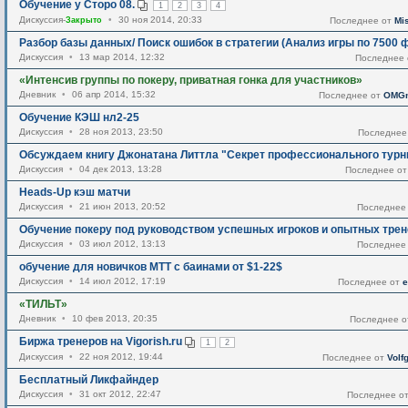
Обучение у Сторо 08.
1
2
3
4
Дискуссия-
Закрыто
•
30 ноя 2014, 20:33
Последнее от
Mi
Разбор базы данных/ Поиск ошибок в стратегии (Анализ игры по 7500 
Дискуссия
•
13 мар 2014, 12:32
Последнее
«Интенсив группы по покеру, приватная гонка для участников»
Дневник
•
06 апр 2014, 15:32
Последнее от
OMGm
Обучение КЭШ нл2-25
Дискуссия
•
28 ноя 2013, 23:50
Последнее
Обсуждаем книгу Джонатана Литтла "Секрет профессионального турн
Дискуссия
•
04 дек 2013, 13:28
Последнее о
Heads-Up кэш матчи
Дискуссия
•
21 июн 2013, 20:52
Последнее
Обучение покеру под руководством успешных игроков и опытных трен
Дискуссия
•
03 июл 2012, 13:13
Последнее
обучение для новичков MTT с баинами от $1-22$
Дискуссия
•
14 июл 2012, 17:19
Последнее от
e
«ТИЛЬТ»
Дневник
•
10 фев 2013, 20:35
Последнее 
Биржа тренеров на Vigorish.ru
1
2
Дискуссия
•
22 ноя 2012, 19:44
Последнее от
Vol
Бесплатный Ликфайндер
Дискуссия
•
31 окт 2012, 22:47
Последнее о