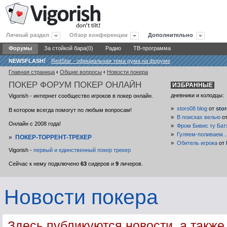
Личный раздел
Обзор конференции
Дополнительно
Форумы
За стойкой бара(0)
Радио
ТВ-программа
NEWSFLASH
!
RedStar - официальная тема рума на форуме
Главная страница
‹
Общие вопросы
‹
Новости покера
ПОКЕР
ФОРУМ ПОКЕР ОНЛАЙН
ИЗБРАННЫЕ
дневники и колодцы:
Vigorish - интернет сообщество игроков в покер онлайн.
»
storo08 blog
от
sto
В котором всегда помогут по любым вопросам!
»
В поисках велью
о
Онлайн с 2008 года!
»
Фром Бивис ту Бат
»
Гуляем-поливаем..
»
ПОКЕР-ТОРРЕНТ-ТРЕКЕР
»
Обитель игрока
от
Vigorish -
первый и единственный покер трекер
Сейчас к нему подключено
63
сидеров и
9
личеров.
Новости покера
Здесь публикуются новости, а также