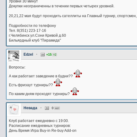
Уровни 30 минут
Докупки неограниченны в течении первых четырех уровней.
20,21,22 мая будут проходить сателлиты на Главный турнир, спортсмен, 
Подробности по телефону
Тел. 8(351) 223-17-16
г.Челябинск ул.Сони Кривой д.60
Бильярдный клуб "Пирамида"
Edzel
•
+15
+2
Вопросы:
А как работает заведение в будни??
Есть фризаут турниры??
По каким дням проходят турниры?
Невада
•
0
нет
Клуб работает ежедневно с 19:00.
Расписание ежедневных турниров:
День Время Игра Buy-in Re-buy Add-on