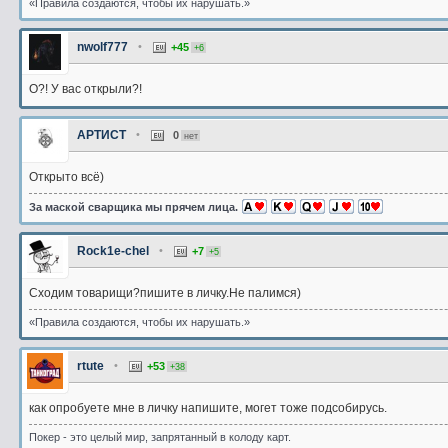
«Правила создаются, чтобы их нарушать.»
nwolf777
•
+45
+6
О?! У вас открыли?!
АРТИСТ
•
0
нет
Открыто всё)
За маской сварщика мы прячем лица.
Rock1e-chel
•
+7
+5
Сходим товарищи?пишите в личку.Не палимся)
«Правила создаются, чтобы их нарушать.»
rtute
•
+53
+38
как опробуете мне в личку напишите, могет тоже подсобирусь.
Покер - это целый мир, запрятанный в колоду карт.