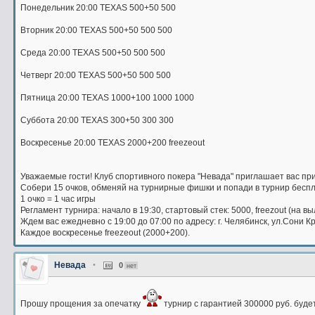
Понедельник 20:00 TEXAS 500+50 500
Вторник 20:00 TEXAS 500+50 500 500
Среда 20:00 TEXAS 500+50 500 500
Четверг 20:00 TEXAS 500+50 500 500
Пятница 20:00 TEXAS 1000+100 1000 1000
Суббота 20:00 TEXAS 300+50 300 300
Воскресенье 20:00 TEXAS 2000+200 freezeout
Уважаемые гости! Клуб спортивного покера "Невада" приглашает вас при
Собери 15 очков, обменяй на турнирные фишки и попади в турнир беспл
1 очко = 1 час игры
Регламент турнира: начало в 19:30, стартовый стек: 5000, freezout (на вы
Ждем вас ежедневно с 19:00 до 07:00 по адресу: г. Челябинск, ул.Сони Кр
Каждое воскресенье freezeout (2000+200).
Невада
•
0
нет
Прошу прощения за опечатку
турнир с гарантией 300000 руб. будет