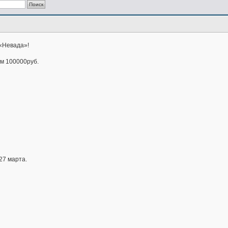
 «Невада»!
м 100000руб.
27 марта.