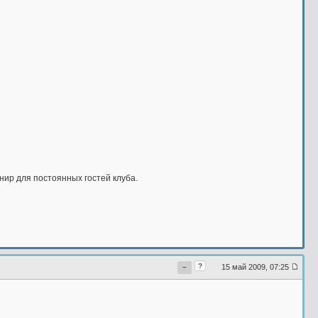
нир для постоянных гостей клуба.
?
15 май 2009, 07:25
−