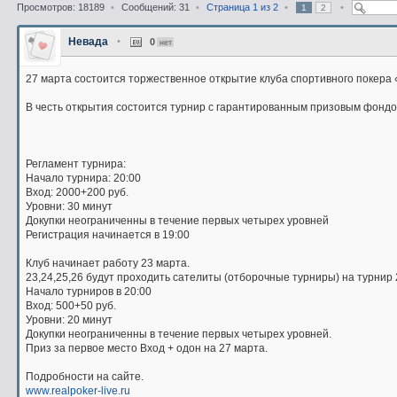
Просмотров: 18189
•
Сообщений: 31
•
Страница
1
из
2
•
•
1
2
Невада
•
0
нет
27 марта состоится торжественное открытие клуба спортивного покера
В честь открытия состоится турнир с гарантированным призовым фондо
Регламент турнира:
Начало турнира: 20:00
Вход: 2000+200 руб.
Уровни: 30 минут
Докупки неограниченны в течение первых четырех уровней
Регистрация начинается в 19:00
Клуб начинает работу 23 марта.
23,24,25,26 будут проходить сателиты (отборочные турниры) на турнир 
Начало турниров в 20:00
Вход: 500+50 руб.
Уровни: 20 минут
Докупки неограниченны в течение первых четырех уровней.
Приз за первое место Вход + одон на 27 марта.
Подробности на сайте.
www.realpoker-live.ru