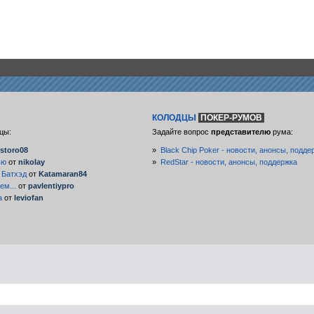
КОЛОДЦЫ
ПОКЕР-РУМОВ
цы:
Задайте вопрос
представителю
рума:
storo08
»
Black Chip Poker - новости, анонсы, подде
ью
от
nikolay
»
RedStar - новости, анонсы, поддержка
 Батхэд
от
Katamaran84
ем...
от
pavlentiypro
а
от
leviofan