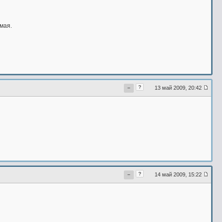
мая.
?
13 май 2009, 20:42
−
?
14 май 2009, 15:22
−