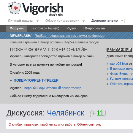
Личный раздел
Обзор конференции
Дополнительно
Форумы
За стойкой бара(0)
Радио
ТВ-программа
NEWSFLASH
!
RedStar - официальная тема рума на форуме
Главная страница
‹
Покер офлайн
‹
Клубы в вашем городе
ПОКЕР
ФОРУМ ПОКЕР ОНЛАЙН
ИЗБРАННЫЕ
дневники и колод
Vigorish - интернет сообщество игроков в покер онлайн.
»
storo08 blog
от
В котором всегда помогут по любым вопросам!
»
В поисках вел
Онлайн с 2008 года!
»
Фром Бивис ту
»
Гуляем-полива
»
ПОКЕР-ТОРРЕНТ-ТРЕКЕР
»
Обитель игрок
Vigorish -
первый и единственный покер трекер
Сейчас к нему подключено
63
сидеров и
9
личеров.
Дискуссия:
Челябинск
(
+11
)
О клубах, правилах, проблемах и их работе. Обмен опытом.