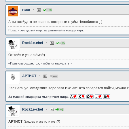
rtute
•
+2
+38
А ты как будто не знаешь покерные клубы Челябинска ;-)
Покер - это целый мир, запрятанный в колоду карт.
Rock1e-chel
•
+23
+5
От тебя и узнал ёмаё)
«Правила создаются, чтобы их нарушать.»
АРТИСТ
•
0
нет
Лас Вега. ул. Академика Королёва Икс Икс. Кто соберётся пойти, можно 
За маской сварщика мы прячем лица.
Rock1e-chel
•
+6
+5
АРТИСТ
, Закрыли же.или нет?)