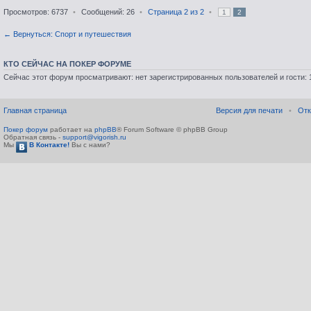
Просмотров: 6737
•
Сообщений: 26
•
Страница
2
из
2
•
1
2
← Вернуться: Спорт и путешествия
КТО СЕЙЧАС НА ПОКЕР ФОРУМЕ
Сейчас этот форум просматривают: нет зарегистрированных пользователей и гости: 
Главная страница
Версия для печати
•
Отк
Покер форум
работает на
phpBB
® Forum Software © phpBB Group
Обратная связь -
support@vigorish.ru
Мы
В Контакте!
Вы с нами?