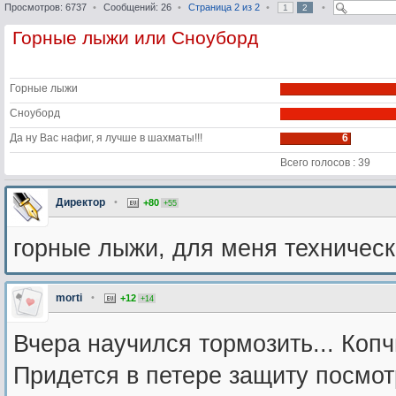
Просмотров: 6737
•
Сообщений: 26
•
Страница
2
из
2
•
•
1
2
Горные лыжи или Сноуборд
Горные лыжи
Сноуборд
Да ну Вас нафиг, я лучше в шахматы!!!
6
Всего голосов : 39
Директор
•
+80
+55
горные лыжи, для меня техническ
morti
•
+12
+14
Вчера научился тормозить... Коп
Придется в петере защиту посмот