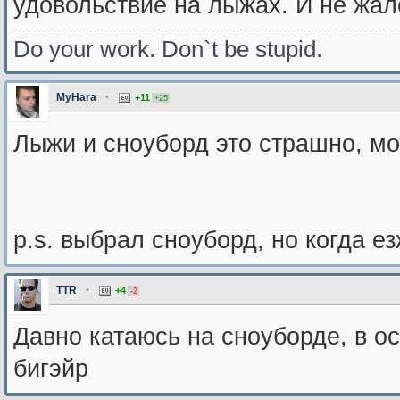
удовольствие на лыжах. И не жал
Do your work. Don`t be stupid.
MyHara
•
+11
+25
Лыжи и сноуборд это страшно, 
p.s. выбрал сноуборд, но когда е
TTR
•
+4
-2
Давно катаюсь на сноуборде, в 
бигэйр