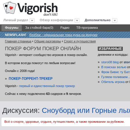
Личный раздел
Обзор конференции
Дополнительно
Форумы
За стойкой бара(0)
Радио
ТВ-программа
NEWSFLASH
!
RedStar - официальная тема рума на форуме
Главная страница
‹
Общие разговоры
‹
Спорт и путешествия
ПОКЕР
ФОРУМ ПОКЕР ОНЛАЙН
ИЗБРАННЫЕ
дневники и колодцы:
Vigorish - интернет сообщество игроков в покер онлайн.
»
storo08 blog
от
sto
В котором всегда помогут по любым вопросам!
»
В поисках велью
о
Онлайн с 2008 года!
»
Фром Бивис ту Бат
»
Гуляем-поливаем..
»
ПОКЕР-ТОРРЕНТ-ТРЕКЕР
»
Обитель игрока
от
Vigorish -
первый и единственный покер трекер
Сейчас к нему подключено
63
сидеров и
9
личеров.
Дискуссия:
Сноуборд или Горные лы
Всё о спорте, здоровье, отдыхе, путешествиях, а также проживании за рубежом.