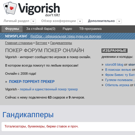
Личный раздел
Обзор конференции
Дополнительно
Форумы
За стойкой бара(0)
Радио
ТВ-программа
NEWSFLASH
!
RedStar - официальная тема рума на форуме
Главная страница
‹
Беттинг
‹
Гандикапперы
ПОКЕР
ФОРУМ ПОКЕР ОНЛАЙН
ИЗБРАННЫЕ
дневники и колодцы:
Vigorish - интернет сообщество игроков в покер онлайн.
»
storo08 blog
от
sto
В котором всегда помогут по любым вопросам!
»
В поисках велью
о
Онлайн с 2008 года!
»
Фром Бивис ту Бат
»
Гуляем-поливаем..
»
ПОКЕР-ТОРРЕНТ-ТРЕКЕР
»
Обитель игрока
от
Vigorish -
первый и единственный покер трекер
Сейчас к нему подключено
63
сидеров и
9
личеров.
Гандикапперы
Тотализаторы, букмекеры, биржи ставок и проч.