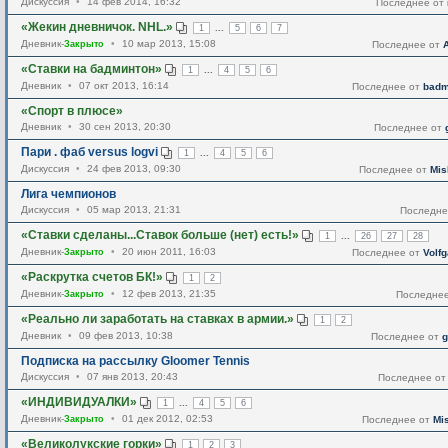
Дискуссия
•
14 фев 2014, 16:32
Последнее от
«Жекин дневничок. NHL.»
...
1
5
6
7
Дневник-
Закрыто
•
10 мар 2013, 15:08
Последнее от
«Ставки на бадминтон»
...
1
4
5
6
Дневник
•
07 окт 2013, 16:14
Последнее от
badm
«Спорт в плюсе»
Дневник
•
30 сен 2013, 20:30
Последнее от
Пари . фаб versus logvi
...
1
4
5
6
Дискуссия
•
24 фев 2013, 09:30
Последнее от
Mis
Лига чемпионов
Дискуссия
•
05 мар 2013, 21:31
Последне
«Ставки сделаны...Ставок больше (нет) есть!»
...
1
26
27
28
Дневник-
Закрыто
•
20 июн 2011, 16:03
Последнее от
Volf
«Раскрутка счетов БК!»
1
2
Дневник-
Закрыто
•
12 фев 2013, 21:35
Последне
«Реально ли заработать на ставках в армии.»
1
2
Дневник
•
09 фев 2013, 10:38
Последнее от
g
Подписка на рассылку Gloomer Tennis
Дискуссия
•
07 янв 2013, 20:43
Последнее о
«ИНДИВИДУАЛКИ»
...
1
4
5
6
Дневник-
Закрыто
•
01 дек 2012, 02:53
Последнее от
Mi
«Великолукские горки»
1
2
3