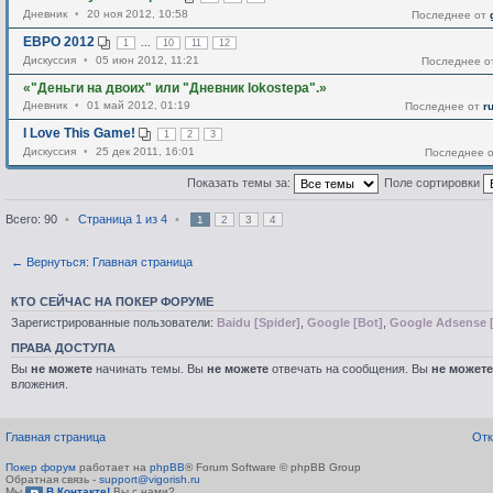
Дневник
•
20 ноя 2012, 10:58
Последнее от
ЕВРО 2012
...
1
10
11
12
Дискуссия
•
05 июн 2012, 11:21
Последнее 
«"Деньги на двоих" или "Дневник lokostepa".»
Дневник
•
01 май 2012, 01:19
Последнее от
r
I Love This Game!
1
2
3
Дискуссия
•
25 дек 2011, 16:01
Последнее 
Показать темы за:
Поле сортировки
Всего: 90
•
Страница
1
из
4
•
1
2
3
4
← Вернуться: Главная страница
КТО СЕЙЧАС НА ПОКЕР ФОРУМЕ
Зарегистрированные пользователи:
Baidu [Spider]
,
Google [Bot]
,
Google Adsense 
ПРАВА ДОСТУПА
Вы
не можете
начинать темы. Вы
не можете
отвечать на сообщения. Вы
не можете
вложения.
Главная страница
Отк
Покер форум
работает на
phpBB
® Forum Software © phpBB Group
Обратная связь -
support@vigorish.ru
Мы
В Контакте!
Вы с нами?