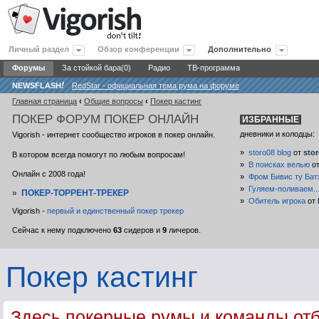
Личный раздел
Обзор конференции
Дополнительно
Форумы
За стойкой бара(0)
Радио
ТВ-программа
NEWSFLASH
!
RedStar - официальная тема рума на форуме
Главная страница
‹
Общие вопросы
‹
Покер кастинг
ПОКЕР
ФОРУМ ПОКЕР ОНЛАЙН
ИЗБРАННЫЕ
дневники и колодцы:
Vigorish - интернет сообщество игроков в покер онлайн.
»
storo08 blog
от
sto
В котором всегда помогут по любым вопросам!
»
В поисках велью
о
Онлайн с 2008 года!
»
Фром Бивис ту Бат
»
Гуляем-поливаем..
»
ПОКЕР-ТОРРЕНТ-ТРЕКЕР
»
Обитель игрока
от
Vigorish -
первый и единственный покер трекер
Сейчас к нему подключено
63
сидеров и
9
личеров.
Покер кастинг
Здесь покерные румы и команды отб