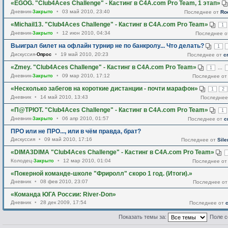
«EGOG. "Club4Aces Challenge" - Кастинг в C4A.com Pro Team, 1 этап»
Дневник-
Закрыто
•
03 май 2010, 23:40
Последнее от
Ro
«Michail13. "Club4Aces Challenge" - Кастинг в C4A.com Pro Team»
1
Дневник-
Закрыто
•
12 июн 2010, 04:34
Последнее 
Выиграл билет на офлайн турнир не по банкролу... Что делать?
1
Дискуссия-
Опрос
•
19 май 2010, 20:23
Последнее от
c
«Zmey. "Club4Aces Challenge" - Кастинг в C4A.com Pro Team»
...
1
Дневник-
Закрыто
•
09 мар 2010, 17:12
Последнее о
«Несколько забегов на короткие дистанции - почти марафон»
1
2
Дневник
•
14 май 2010, 13:43
Последнее
«П@ТРІОТ. "Club4Aces Challenge" - Кастинг в C4A.com Pro Team»
1
Дневник-
Закрыто
•
06 апр 2010, 01:57
Последнее от
c
ПРО или не ПРО..., или в чём правда, брат?
Дискуссия
•
09 май 2010, 17:16
Последнее от
Sile
«DIMA3DIMA "Club4Aces Challenge" - Кастинг в C4A.com Pro Team»
Колодец-
Закрыто
•
12 мар 2010, 01:04
Последнее о
«Покерной команде-школе "Фриролл" скоро 1 год. (Итоги).»
Дневник
•
08 фев 2010, 23:07
Последнее о
«Команда ЮГА России: River-Don»
Дневник
•
28 дек 2009, 17:54
Последнее от
Показать темы за:
Поле с