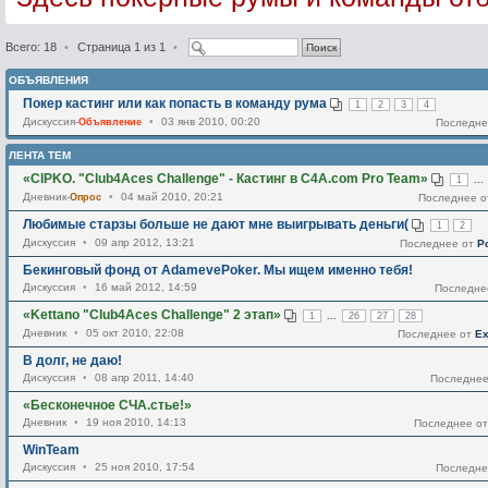
Всего: 18
•
Страница
1
из
1
•
ОБЪЯВЛЕНИЯ
Покер кастинг или как попасть в команду рума
1
2
3
4
Дискуссия-
Объявление
•
03 янв 2010, 00:20
Последне
ЛЕНТА ТЕМ
«CIPKO. "Club4Aces Challenge" - Кастинг в C4A.com Pro Team»
...
1
Дневник-
Опрос
•
04 май 2010, 20:21
Последнее 
Любимые старзы больше не дают мне выигрывать деньги(
1
2
Дискуссия
•
09 апр 2012, 13:21
Последнее от
P
Бекинговый фонд от AdamevePoker. Мы ищем именно тебя!
Дискуссия
•
16 май 2012, 14:59
Последне
«Kettano "Club4Aces Challenge" 2 этап»
...
1
26
27
28
Дневник
•
05 окт 2010, 22:08
Последнее от
Ex
В долг, не даю!
Дискуссия
•
08 апр 2011, 14:40
Последне
«Бесконечное СЧА.стье!»
Дневник
•
19 ноя 2010, 14:13
Последнее о
WinTeam
Дискуссия
•
25 ноя 2010, 17:54
Последне