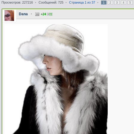
Просмотров: 227216
•
Сообщений: 725
•
Страница
1
из
37
•
1
2
3
4
5
Dana
•
+24
+72