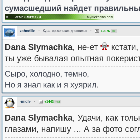
сумасшедший найдет правильны
zahodillo
•
Куратор женских дневников
•
+2076
+93
Dana Slymachka
, не-ет
кстати,
ты уже бывалая опытная покерис
Сыро, холодно, темно,
Но я знал как и я хуярил.
-mich-
•
+1443
+48
Dana Slymachka
, Удачи, как тол
глазами, напишу ... А за фото сог