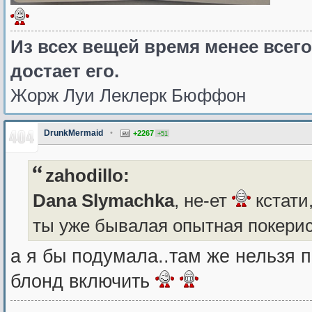
Из всех вещей время менее всего
достает его.
Жорж Луи Леклерк Бюффон
DrunkMermaid
•
+2267
+51
zahodillo:
Dana Slymachka
, не-ет
кстати
ты уже бывалая опытная покери
а я бы подумала..там же нельзя п
блонд включить