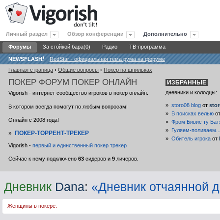
Личный раздел
Обзор конференции
Дополнительно
Форумы
За стойкой бара(0)
Радио
ТВ-программа
NEWSFLASH
!
RedStar - официальная тема рума на форуме
Главная страница
‹
Общие вопросы
‹
Покер на шпильках
ПОКЕР
ФОРУМ ПОКЕР ОНЛАЙН
ИЗБРАННЫЕ
дневники и колодцы:
Vigorish - интернет сообщество игроков в покер онлайн.
»
storo08 blog
от
sto
В котором всегда помогут по любым вопросам!
»
В поисках велью
о
Онлайн с 2008 года!
»
Фром Бивис ту Бат
»
Гуляем-поливаем..
»
ПОКЕР-ТОРРЕНТ-ТРЕКЕР
»
Обитель игрока
от
Vigorish -
первый и единственный покер трекер
Сейчас к нему подключено
63
сидеров и
9
личеров.
Дневник
Dana
:
«Дневник отчаянной 
Женщины в покере.