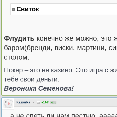
Свиток
Флудить
конечно же можно, это 
баром(бренди, виски, мартини, с
столом.
Покер – это не казино. Это игра с
тебе свои деньги.
Вероника Семенова!
Kazyulka
•
+1744
+131
...а не спеть ли нам пестню, аа