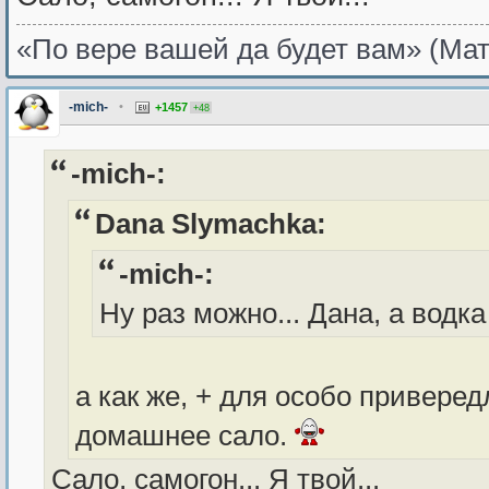
«По вере вашей да будет вам» (Мат
-mich-
•
+1457
+48
-mich-:
Dana Slymachka:
-mich-:
Ну раз можно... Дана, а водка
а как же, + для особо привере
домашнее сало.
Сало, самогон... Я твой...