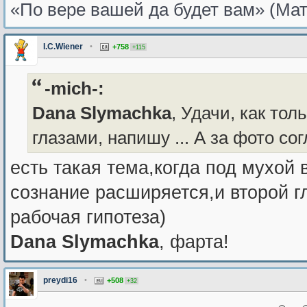
«По вере вашей да будет вам» (Мат
I.C.Wiener
•
+758
+115
-mich-:
Dana Slymachka
, Удачи, как то
глазами, напишу ... А за фото сог
есть такая тема,когда под мухой в
сознание расширяется,и второй 
рабочая гипотеза)
Dana Slymachka
, фарта!
preydi16
•
+508
+32