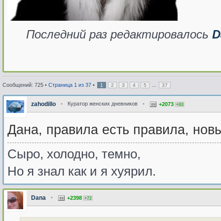
Последний раз редактировалось
D
Сообщений: 725 •
Страница
1
из
37
•
...
1
2
3
4
5
37
zahodillo
•
Куратор женских дневников
•
+2073
+93
Дана, правила есть правила, нов
Сыро, холодно, темно,
Но я знал как и я хуярил.
Dana
•
+2398
+72