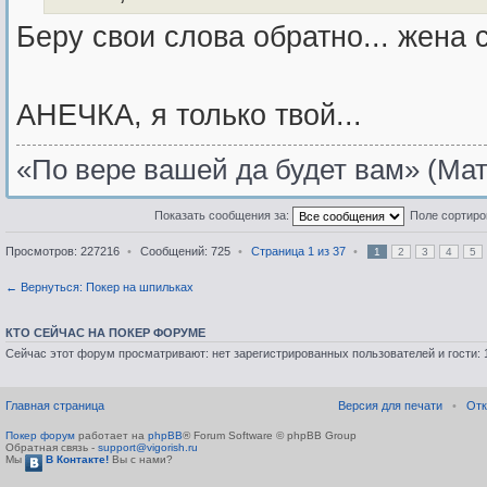
Беру свои слова обратно... жена 
АНЕЧКА, я только твой...
«По вере вашей да будет вам» (Мат
Показать сообщения за:
Поле сортир
Просмотров: 227216
•
Сообщений: 725
•
Страница
1
из
37
•
1
2
3
4
5
← Вернуться: Покер на шпильках
КТО СЕЙЧАС НА ПОКЕР ФОРУМЕ
Сейчас этот форум просматривают: нет зарегистрированных пользователей и гости: 
Главная страница
Версия для печати
•
Отк
Покер форум
работает на
phpBB
® Forum Software © phpBB Group
Обратная связь -
support@vigorish.ru
Мы
В Контакте!
Вы с нами?