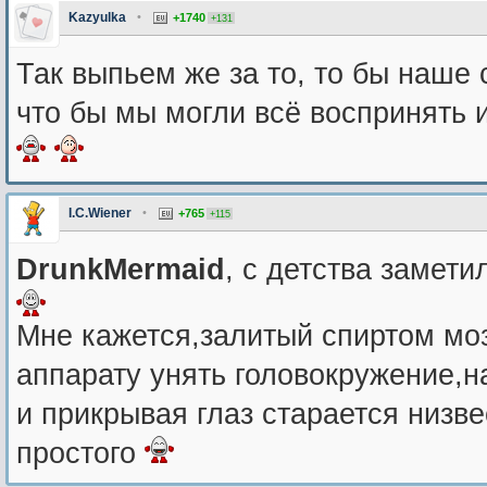
Kazyulka
•
+1740
+131
Так выпьем же за то, то бы наше
что бы мы могли всё воспринять
I.C.Wiener
•
+765
+115
DrunkMermaid
, с детства замет
Мне кажется,залитый спиртом мо
аппарату унять головокружение,н
и прикрывая глаз старается низве
простого