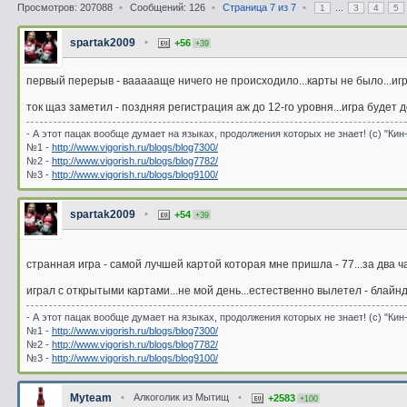
Просмотров: 207088
•
Сообщений: 126
•
Страница
7
из
7
•
...
1
3
4
5
spartak2009
•
+56
+39
первый перерыв - ваааааще ничего не происходило...карты не было...игра 
ток щаз заметил - поздняя регистрация аж до 12-го уровня...игра будет 
- А этот пацак вообще думает на языках, продолжения которых не знает! (с) "Кин
№1 -
http://www.vigorish.ru/blogs/blog7300/
№2 -
http://www.vigorish.ru/blogs/blog7782/
№3 -
http://www.vigorish.ru/blogs/blog9100/
spartak2009
•
+54
+39
странная игра - самой лучшей картой которая мне пришла - 77...за два 
играл с открытыми картами...не мой день...естественно вылетел - блай
- А этот пацак вообще думает на языках, продолжения которых не знает! (с) "Кин
№1 -
http://www.vigorish.ru/blogs/blog7300/
№2 -
http://www.vigorish.ru/blogs/blog7782/
№3 -
http://www.vigorish.ru/blogs/blog9100/
Myteam
•
Алкоголик из Мытищ
•
+2583
+100