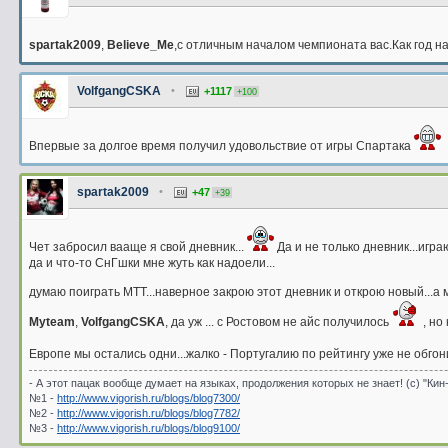
spartak2009
,
Believe_Me
,с отличным началом чемпионата вас.Как год н
VolfgangCSKA
•
+1117
+100
Впервые за долгое время получил удовольствие от игры Спартака
spartak2009
•
+47
+39
Чет забросил вааще я свой дневник...
Да и не только дневник...игр
да и что-то СнГшки мне жуть как надоели...
думаю поиграть МТТ...наверное закрою этот дневник и открою новый...а 
Myteam
,
VolfgangCSKA
, да уж ... с Ростовом не айс получилось
, но
Европе мы остались одни...жалко - Португалию по рейтингу уже не обго
- А этот пацак вообще думает на языках, продолжения которых не знает! (с) "Кин
№1 -
http://www.vigorish.ru/blogs/blog7300/
№2 -
http://www.vigorish.ru/blogs/blog7782/
№3 -
http://www.vigorish.ru/blogs/blog9100/