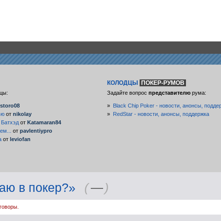
КОЛОДЦЫ
ПОКЕР-РУМОВ
цы:
Задайте вопрос
представителю
рума:
storo08
»
Black Chip Poker - новости, анонсы, подде
ью
от
nikolay
»
RedStar - новости, анонсы, поддержка
 Батхэд
от
Katamaran84
ем...
от
pavlentiypro
а
от
leviofan
аю в покер?»
(
—
)
говоры.