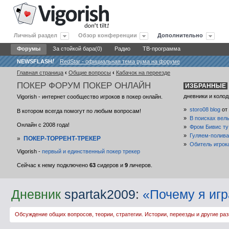
Личный раздел
Обзор конференции
Дополнительно
Форумы
За стойкой бара(0)
Радио
ТВ-программа
NEWSFLASH
!
RedStar - официальная тема рума на форуме
Главная страница
‹
Общие вопросы
‹
Кабачок на переезде
ПОКЕР
ФОРУМ ПОКЕР ОНЛАЙН
ИЗБРАННЫЕ
дневники и колод
Vigorish - интернет сообщество игроков в покер онлайн.
»
storo08 blog
от
В котором всегда помогут по любым вопросам!
»
В поисках вел
Онлайн с 2008 года!
»
Фром Бивис ту
»
Гуляем-полива
»
ПОКЕР-ТОРРЕНТ-ТРЕКЕР
»
Обитель игрок
Vigorish -
первый и единственный покер трекер
Сейчас к нему подключено
63
сидеров и
9
личеров.
Дневник
spartak2009
:
«Почему я игр
Обсуждение общих вопросов, теории, стратегии. Истории, переезды и другие раз