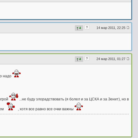
?
14 мар 2011, 22:25
4
?
24 мар 2011, 01:27
4
то надо
игрой
...не буду злорадствовать (я болел и за ЦСКА и за Зенит), но в
аем
, хотя все равно все очки важны