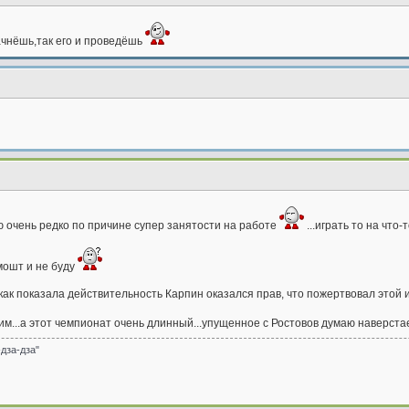
ачнёшь,так его и проведёшь
аю очень редко по причине супер занятости на работе
...играть то на что-
мошт и не буду
 как показала действительность Карпин оказался прав, что пожертвовал этой 
ним...а этот чемпионат очень длинный...упущенное с Ростовов думаю наверст
-дза-дза"