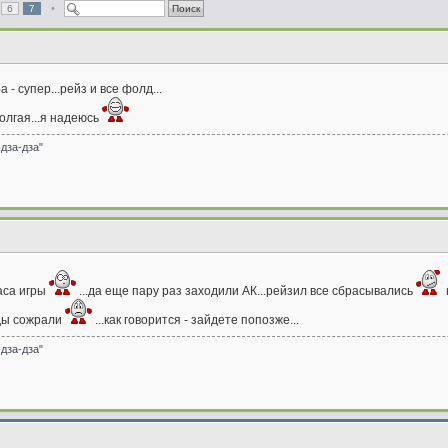
•
6
7
- супер...рейз и все фолд...
долгая...я надеюсь
-дза-дза"
часа игры
...да еще пару раз заходили АК...рейзил все сбрасывались
нды сожрали
...как говорится - зайдете попозже...
-дза-дза"