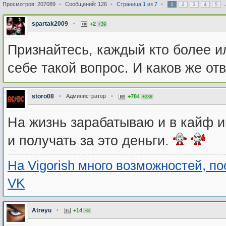
Просмотров: 207089
•
Сообщений: 126
•
Страница
1
из
7
•
.
1
2
3
4
5
spartak2009
•
+2
+39
Признайтесь, каждый кто более и
себе такой вопрос. И каков же от
storo08
•
Администратор
•
+784
+238
На жизнь зарабатываю и в кайф и
и получать за это деньги.
На Vigorish много возможностей, п
VK
Atreyu
•
+14
+8