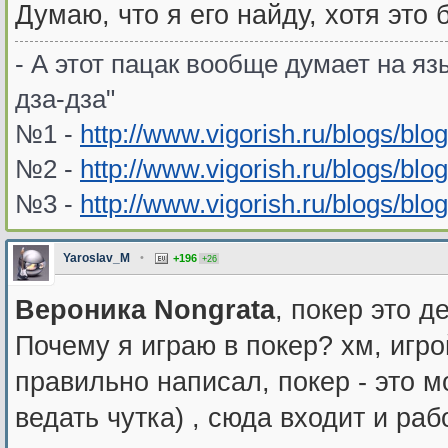
Думаю, что я его найду, хотя это 
- А этот пацак вообще думает на язы
дза-дза"
№1 -
http://www.vigorish.ru/blogs/blo
№2 -
http://www.vigorish.ru/blogs/blo
№3 -
http://www.vigorish.ru/blogs/blo
Yaroslav_M
•
+196
+26
Вероника Nongrata
, покер это де
Почему я играю в покер? хм, игр
правильно написал, покер - это 
ведать чутка) , сюда входит и раб