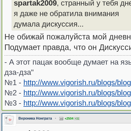
spartak2009
, странный у тебя дн
я даже не обратила внимания
думала дискуссия...
Не обижай пожалуйста мой днев
Подумает правда, что он Дискусси
- А этот пацак вообще думает на язы
дза-дза"
№1 -
http://www.vigorish.ru/blogs/blo
№2 -
http://www.vigorish.ru/blogs/blo
№3 -
http://www.vigorish.ru/blogs/blo
Вероника Нонграта
•
+2504
+31