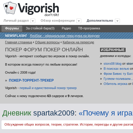
Личный раздел
Обзор конференции
Дополнительно
Форумы
За стойкой бара(0)
Радио
ТВ-программа
NEWSFLASH
!
RedStar - официальная тема рума на форуме
Главная страница
‹
Общие вопросы
‹
Кабачок на переезде
ПОКЕР
ФОРУМ ПОКЕР ОНЛАЙН
ИЗБРАННЫЕ
дневники и колодцы:
Vigorish - интернет сообщество игроков в покер онлайн.
»
storo08 blog
от
sto
В котором всегда помогут по любым вопросам!
»
В поисках велью
о
Онлайн с 2008 года!
»
Фром Бивис ту Бат
»
Гуляем-поливаем..
»
ПОКЕР-ТОРРЕНТ-ТРЕКЕР
»
Обитель игрока
от
Vigorish -
первый и единственный покер трекер
Сейчас к нему подключено
63
сидеров и
9
личеров.
Дневник
spartak2009
:
«Почему я игра
Обсуждение общих вопросов, теории, стратегии. Истории, переезды и другие разго