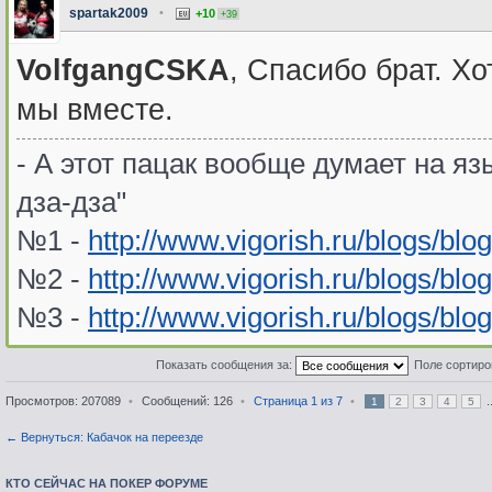
spartak2009
•
+10
+39
VolfgangCSKA
, Спасибо брат. Хо
мы вместе.
- А этот пацак вообще думает на язы
дза-дза"
№1 -
http://www.vigorish.ru/blogs/blo
№2 -
http://www.vigorish.ru/blogs/blo
№3 -
http://www.vigorish.ru/blogs/blo
Показать сообщения за:
Поле сортир
Просмотров: 207089
•
Сообщений: 126
•
Страница
1
из
7
•
.
1
2
3
4
5
← Вернуться: Кабачок на переезде
КТО СЕЙЧАС НА ПОКЕР ФОРУМЕ