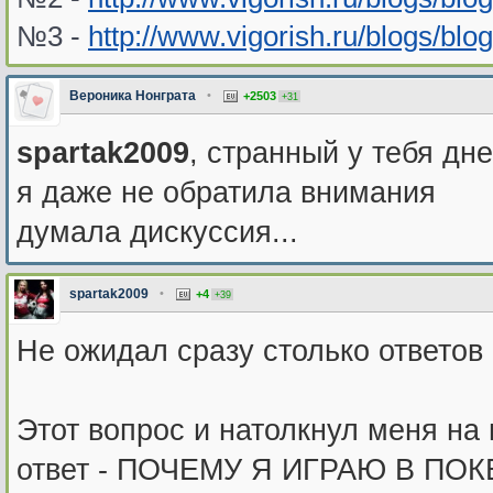
№3 -
http://www.vigorish.ru/blogs/blo
Вероника Нонграта
•
+2503
+31
spartak2009
, странный у тебя дне
я даже не обратила внимания
думала дискуссия...
spartak2009
•
+4
+39
Не ожидал сразу столько ответов 
Этот вопрос и натолкнул меня на
ответ - ПОЧЕМУ Я ИГРАЮ В ПОК