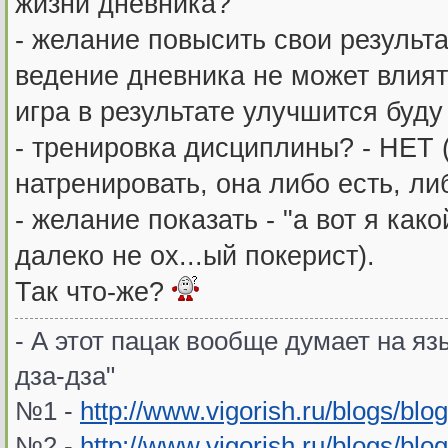
жизни дневника?
- желание повысить свои результ
ведение дневника не может влиять
игра в результате улучшится буду 
- тренировка дисциплины? - НЕТ
натренировать, она либо есть, либ
- желание показать - "а вот я како
далеко не ох...ый покерист).
Так что-же?
- А этот пацак вообще думает на язы
дза-дза"
№1 -
http://www.vigorish.ru/blogs/blo
№2 -
http://www.vigorish.ru/blogs/blo