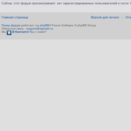
Сейчас этот форум просматривают: нет зарегистрированных пользователей и гости: 
Главная страница
Версия для печати
•
Отк
Покер форум
работает на
phpBB
® Forum Software © phpBB Group
Обратная связь -
support@vigorish.ru
Мы
В Контакте!
Вы с нами?