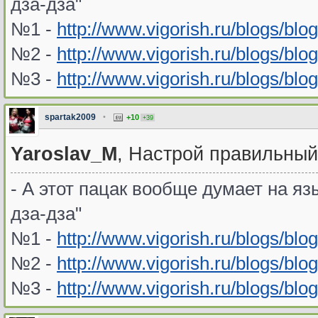
дза-дза"
№1 -
http://www.vigorish.ru/blogs/blo
№2 -
http://www.vigorish.ru/blogs/blo
№3 -
http://www.vigorish.ru/blogs/blo
spartak2009
•
+10
+39
Yaroslav_M
, Настрой правильный
- А этот пацак вообще думает на язы
дза-дза"
№1 -
http://www.vigorish.ru/blogs/blo
№2 -
http://www.vigorish.ru/blogs/blo
№3 -
http://www.vigorish.ru/blogs/blo