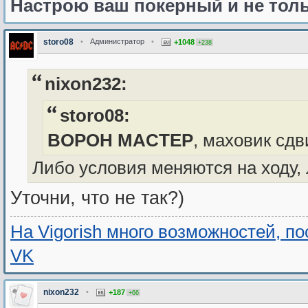
Настрою ваш покерный и не толь
storo08
•
Администратор
•
+1048
+238
nixon232:
storo08:
BOPOH MACTEP
, маховик сдв
Либо условия меняются на ходу,
Уточни, что не так?)
На Vigorish много возможностей, п
VK
nixon232
•
+187
+66