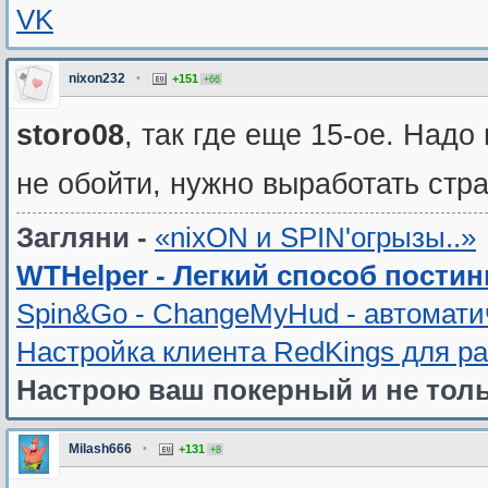
VK
nixon232
•
+151
+66
storo08
, так где еще 15-ое. Надо
не обойти, нужно выработать стр
Загляни -
«nixON и SPIN'oгрызы..»
WTHelper - Легкий способ постин
Spin&Go - ChangeMyHud - автомати
Настройка клиента RedKings для р
Настрою ваш покерный и не толь
Milash666
•
+131
+8