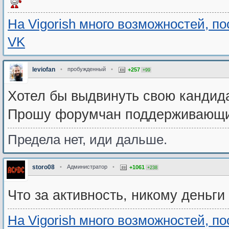
На Vigorish много возможностей, п
VK
leviofan
•
пробужденный
•
+257
+99
Хотел бы выдвинуть свою кандида
Прошу форумчан поддерживающих
Предела нет, иди дальше.
storo08
•
Администратор
•
+1061
+238
Что за активность, никому деньг
На Vigorish много возможностей, п