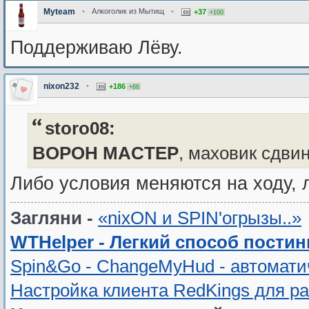
Myteam
•
Алкоголик из Мытищ
•
+37
+100
Поддерживаю Лёву.
nixon232
•
+186
+66
storo08:
BOPOH MACTEP
, маховик сдви
Либо условия меняются на ходу,
Загляни -
«nixON и SPIN'oгрызы..»
WTHelper - Легкий способ постин
Spin&Go - ChangeMyHud - автомати
Настройка клиента RedKings для р