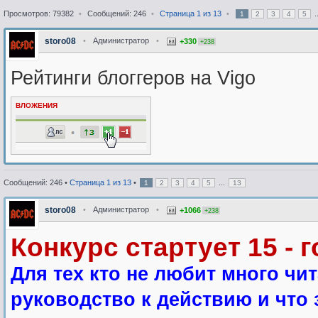
Просмотров: 79382
•
Сообщений: 246
•
Страница
1
из
13
•
.
1
2
3
4
5
storo08
•
Администратор
•
+330
+238
Рейтинги блоггеров на Vigo
ВЛОЖЕНИЯ
Сообщений: 246 •
Страница
1
из
13
•
...
1
2
3
4
5
13
storo08
•
Администратор
•
+1066
+238
Конкурс стартует 15 - г
Для тех кто не любит много чи
руководство к действию и что 