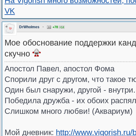
На Vigorish много возможностей, п
VK
DrWholmes
•
+78
+14
Мое обоснование поддержки канди
скучно
Апостол Павел, апостол Фома
Спорили друг с другом, что такое т
Один был снаружи, другой - внутри.
Победила дружба - их обоих распял
Слишком много любви! (Аквариум)
Мой дневник:
http://www.vigorish.ru/