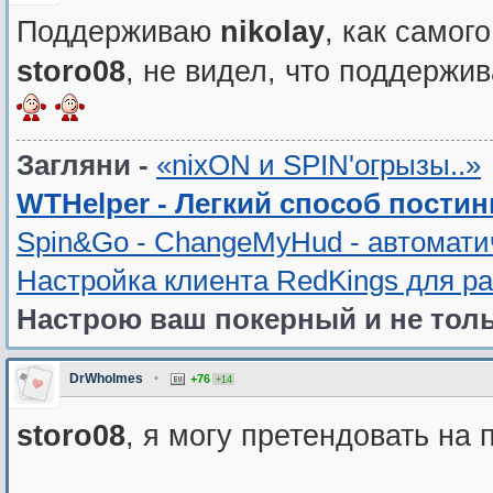
Поддерживаю
nikolay
, как само
storo08
, не видел, что поддержив
Загляни -
«nixON и SPIN'oгрызы..»
WTHelper - Легкий способ постин
Spin&Go - ChangeMyHud - автомати
Настройка клиента RedKings для р
Настрою ваш покерный и не толь
DrWholmes
•
+76
+14
storo08
, я могу претендовать на