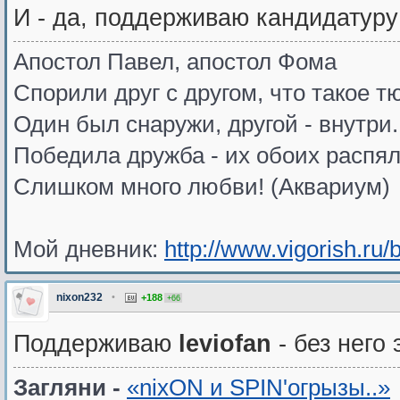
И - да, поддерживаю кандидатуру 
Апостол Павел, апостол Фома
Спорили друг с другом, что такое т
Один был снаружи, другой - внутри.
Победила дружба - их обоих распял
Слишком много любви! (Аквариум)
Мой дневник:
http://www.vigorish.ru/
nixon232
•
+188
+66
Поддерживаю
leviofan
- без него
Загляни -
«nixON и SPIN'oгрызы..»