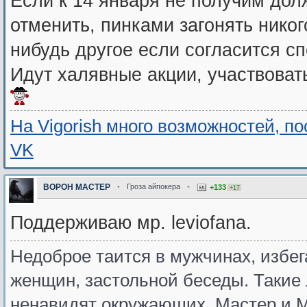
Если к 14 января не получим дол
отменить, пинками загонять нико
нибудь другое если согласится сп
Идут халявные акции, участвовать
На Vigorish много возможностей, п
VK
BOPOH MACTEP
•
Гроза айпокера
•
+133
+17
Поддерживаю мр. leviofanа.
Недоброе таится в мужчинах, избе
женщин, застольной беседы. Такие
ненавидят окружающих. Мастер и М