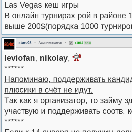
Las Vegas кеш игры
В онлайн турнирах рой в районе 1
выше 200$(порядка 1000 турниров
storo08
•
Администратор
•
+1067
+238
leviofan
,
nikolay
,
******
Напоминаю, поддерживать кандид
плюсики в счёт не идут.
Так как я организатор, то займу з
участвую и поддерживать соотв. к
******