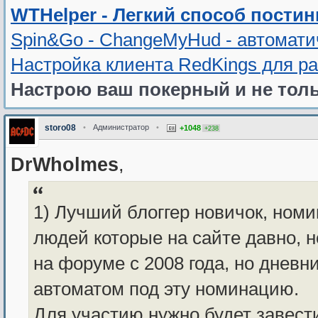
WTHelper - Легкий способ постин
Spin&Go - ChangeMyHud - автомати
Настройка клиента RedKings для р
Настрою ваш покерный и не толь
storo08
•
Администратор
•
+1048
+238
DrWholmes
,
1) Лучший блоггер новичок, ном
людей которые на сайте давно, 
на форуме с 2008 года, но дневн
автоматом под эту номинацию.
Для участию нужно будет завести