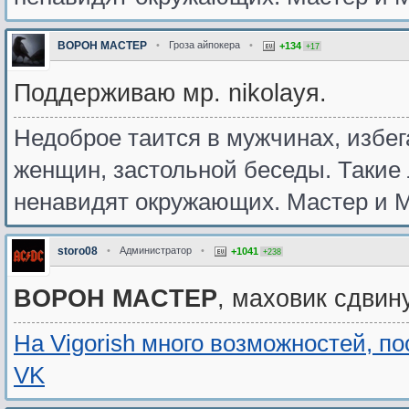
BOPOH MACTEP
•
Гроза айпокера
•
+134
+17
Поддерживаю мр. nikolayя.
Недоброе таится в мужчинах, избе
женщин, застольной беседы. Такие
ненавидят окружающих. Мастер и М
storo08
•
Администратор
•
+1041
+238
BOPOH MACTEP
, маховик сдвин
На Vigorish много возможностей, п
VK