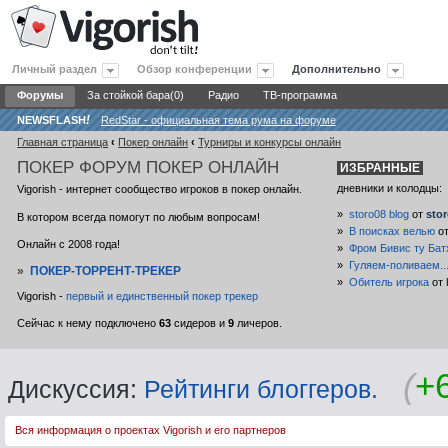
Личный раздел
Обзор конференции
Дополнительно
Форумы
За стойкой бара(0)
Радио
ТВ-программа
NEWSFLASH
!
RedStar - официальная тема рума на форуме
Главная страница
‹
Покер онлайн
‹
Турниры и конкурсы онлайн
ПОКЕР
ФОРУМ ПОКЕР ОНЛАЙН
ИЗБРАННЫЕ
дневники и колодцы:
Vigorish - интернет сообщество игроков в покер онлайн.
»
storo08 blog
от
sto
В котором всегда помогут по любым вопросам!
»
В поисках велью
о
Онлайн с 2008 года!
»
Фром Бивис ту Бат
»
Гуляем-поливаем..
»
ПОКЕР-ТОРРЕНТ-ТРЕКЕР
»
Обитель игрока
от
Vigorish -
первый и единственный покер трекер
Сейчас к нему подключено
63
сидеров и
9
личеров.
(
+
Дискуссия:
Рейтинги блоггеров.
Вся информация о проектах Vigorish и его партнеров