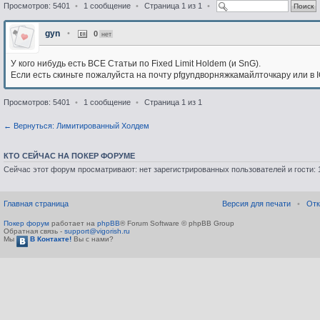
Просмотров: 5401
•
1 сообщение
•
Страница
1
из
1
•
gyn
•
0
нет
У кого нибудь есть ВСЕ Статьи по Fixed Limit Holdem (и SnG).
Если есть скиньте пожалуйста на почту pfgynдворняжкамайлточкару или в
Просмотров: 5401
•
1 сообщение
•
Страница
1
из
1
← Вернуться: Лимитированный Холдем
КТО СЕЙЧАС НА ПОКЕР ФОРУМЕ
Сейчас этот форум просматривают: нет зарегистрированных пользователей и гости: 
Главная страница
Версия для печати
•
Отк
Покер форум
работает на
phpBB
® Forum Software © phpBB Group
Обратная связь -
support@vigorish.ru
Мы
В Контакте!
Вы с нами?