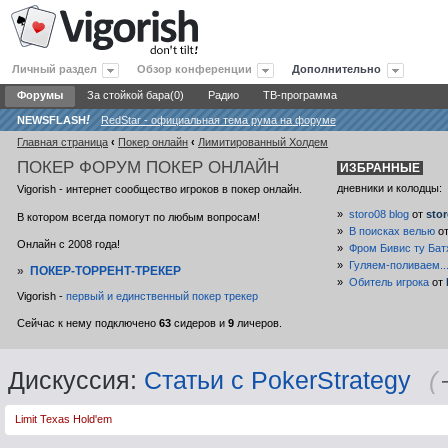
Личный раздел
Обзор конференции
Дополнительно
Форумы
За стойкой бара(0)
Радио
ТВ-программа
NEWSFLASH
!
RedStar - официальная тема рума на форуме
Главная страница
‹
Покер онлайн
‹
Лимитированный Холдем
ПОКЕР
ФОРУМ ПОКЕР ОНЛАЙН
ИЗБРАННЫЕ
дневники и колодцы:
Vigorish - интернет сообщество игроков в покер онлайн.
»
storo08 blog
от
sto
В котором всегда помогут по любым вопросам!
»
В поисках велью
о
Онлайн с 2008 года!
»
Фром Бивис ту Бат
»
Гуляем-поливаем..
»
ПОКЕР-ТОРРЕНТ-ТРЕКЕР
»
Обитель игрока
от
Vigorish -
первый и единственный покер трекер
Сейчас к нему подключено
63
сидеров и
9
личеров.
Дискуссия:
Статьи с PokerStrategy
(
Limit Texas Hold'em