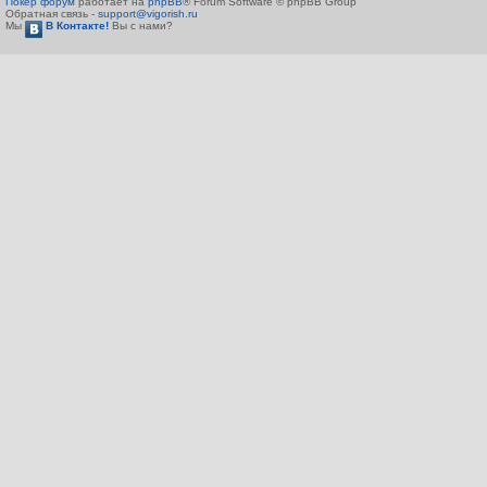
Покер форум
работает на
phpBB
® Forum Software © phpBB Group
Обратная связь -
support@vigorish.ru
Мы
В Контакте!
Вы с нами?