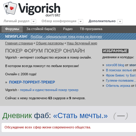
Личный раздел
Обзор конференции
Дополнительно
Форумы
За стойкой бара(0)
Радио
ТВ-программа
NEWSFLASH
!
RedStar - официальная тема рума на форуме
Главная страница
‹
Общие разговоры
‹
Наш безумный мир
ПОКЕР
ФОРУМ ПОКЕР ОНЛАЙН
ИЗБРАННЫЕ
дневники и колодцы:
Vigorish - интернет сообщество игроков в покер онлайн.
»
storo08 blog
от
sto
В котором всегда помогут по любым вопросам!
»
В поисках велью
о
Онлайн с 2008 года!
»
Фром Бивис ту Бат
»
Гуляем-поливаем..
»
ПОКЕР-ТОРРЕНТ-ТРЕКЕР
»
Обитель игрока
от
Vigorish -
первый и единственный покер трекер
Сейчас к нему подключено
63
сидеров и
9
личеров.
Дневник
фаб
:
«Стать мечты.»
(
—
)
Обсуждение всех сфер жизни современного общества.