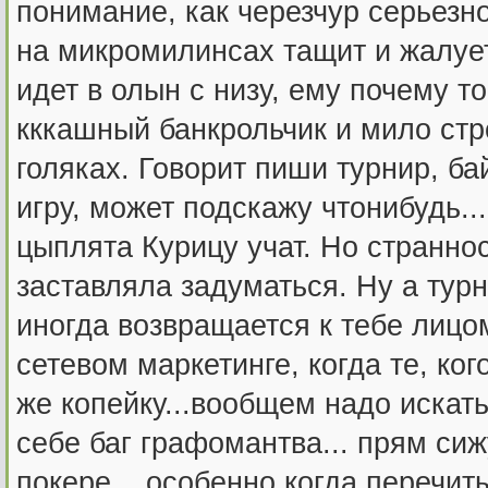
понимание, как черезчур серьезн
на микромилинсах тащит и жалует
идет в олын с низу, ему почему т
кккашный банкрольчик и мило стр
голяках. Говорит пиши турнир, ба
игру, может подскажу чтонибудь.
цыплята Курицу учат. Но странно
заставляла задуматься. Ну а турн
иногда возвращается к тебе лицо
сетевом маркетинге, когда те, ко
же копейку...вообщем надо искать
себе баг графомантва... прям сижу 
покере... особенно когда перечи