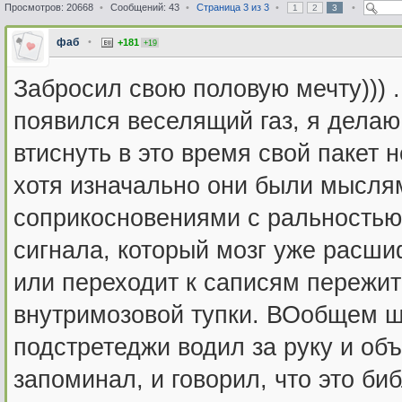
Просмотров: 20668
•
Сообщений: 43
•
Страница
3
из
3
•
•
1
2
3
фаб
•
+181
+19
Забросил свою половую мечту))) .
появился веселящий газ, я делаю
втиснуть в это время свой пакет 
хотя изначально они были мыслям
соприкосновениями с ральностью.
сигнала, который мозг уже расши
или переходит к саписям пережи
внутримозовой тупки. ВОобщем шиз
подстретеджи водил за руку и объ
запоминал, и говорил, что это биб