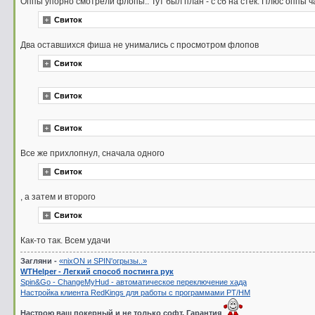
Оппы упорно смотрели флопы.. Тут был план - с сб на стек. Плюс оппы 
Свиток
Два оставшихся фиша не унимались с просмотром флопов
Свиток
Свиток
Свиток
Все же прихлопнул, сначала одного
Свиток
, а затем и второго
Свиток
Как-то так. Всем удачи
Загляни -
«nixON и SPIN'oгрызы..»
WTHelper - Легкий способ постинга рук
Spin&Go - ChangeMyHud - автоматическое переключение хада
Настройка клиента RedKings для работы с программами PT/HM
Настрою ваш покерный и не только софт. Гарантия