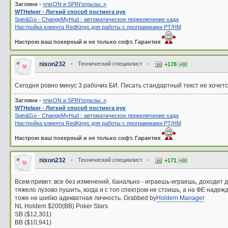
Загляни -
«nixON и SPIN'oгрызы..»
WTHelper - Легкий способ постинга рук
Spin&Go - ChangeMyHud - автоматическое переключение хада
Настройка клиента RedKings для работы с программами PT/HM
Настрою ваш покерный и не только софт. Гарантия
nixon232
•
Технический специалист
•
+178
+66
Сегодня ровно минус 3 рабочих БИ. Писать стандартный текст не хочетс
Загляни -
«nixON и SPIN'oгрызы..»
WTHelper - Легкий способ постинга рук
Spin&Go - ChangeMyHud - автоматическое переключение хада
Настройка клиента RedKings для работы с программами PT/HM
Настрою ваш покерный и не только софт. Гарантия
nixon232
•
Технический специалист
•
+171
+66
Всем привет. все без изменений, банально - играешь-играешь, доходит до
тяжело лузово пушить, когда и с топ спектром не стоишь, а на ФЕ надеж
тоже не шибко адекватная личность. Grabbed by
Holdem Manager
NL Holdem $200(BB) Poker Stars
SB ($12,301)
BB ($10,941)