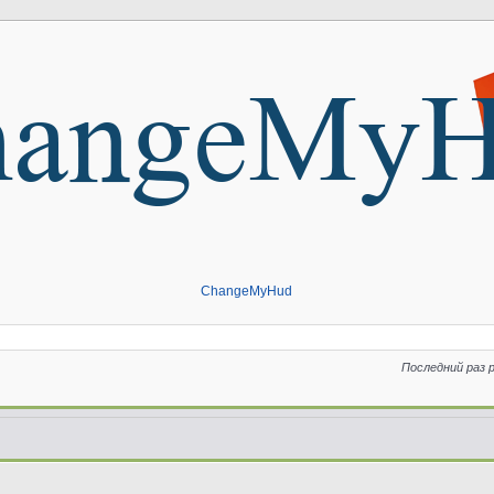
ChangeMyHud
Последний раз 