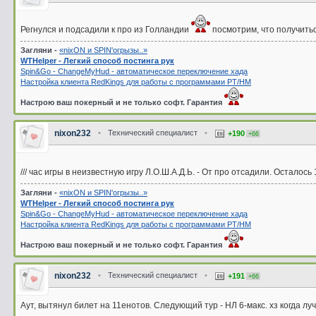
Регнулся и подсадили к про из Голландии
посмотрим, что получиться
Загляни -
«nixON и SPIN'oгрызы..»
WTHelper - Легкий способ постинга рук
Spin&Go - ChangeMyHud - автоматическое переключение хада
Настройка клиента RedKings для работы с программами PT/HM
Настрою ваш покерный и не только софт. Гарантия
nixon232
•
Технический специалист
•
+190
+66
/// час игры в неизвестную игру Л.О.Ш.А.Д.Ь. - От про отсадили. Осталос
Загляни -
«nixON и SPIN'oгрызы..»
WTHelper - Легкий способ постинга рук
Spin&Go - ChangeMyHud - автоматическое переключение хада
Настройка клиента RedKings для работы с программами PT/HM
Настрою ваш покерный и не только софт. Гарантия
nixon232
•
Технический специалист
•
+191
+66
Аут, вытянул билет на 11енотов. Следующий тур - НЛ 6-макс. хз когда луч