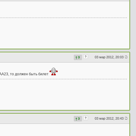
?
03 мар 2012, 20:03
3
о АА23, то должен быть билет
?
03 мар 2012, 20:43
3