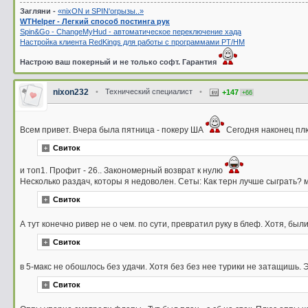
Загляни -
«nixON и SPIN'oгрызы..»
WTHelper - Легкий способ постинга рук
Spin&Go - ChangeMyHud - автоматическое переключение хада
Настройка клиента RedKings для работы с программами PT/HM
Настрою ваш покерный и не только софт. Гарантия
nixon232
•
Технический специалист
•
+147
+66
Всем привет. Вчера была пятница - покеру ША
Сегодня наконец плю
Свиток
и топ1. Профит - 26.. Закономерный возврат к нулю
Несколько раздач, которы я недоволен. Сеты: Как терн лучше сыграть? м
Свиток
А тут конечно ривер не о чем. по сути, превратил руку в блеф. Хотя, бы
Свиток
в 5-макс не обошлось без удачи. Хотя без без нее турики не затащишь.
Свиток