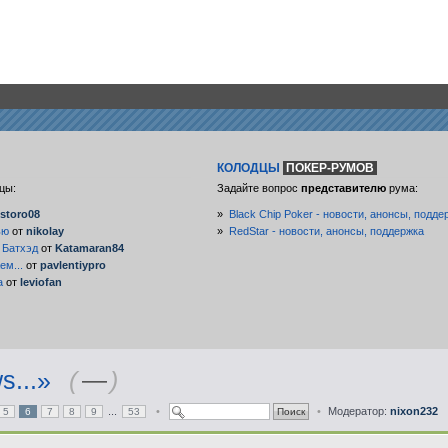
КОЛОДЦЫ
ПОКЕР-РУМОВ
цы:
Задайте вопрос
представителю
рума:
storo08
»
Black Chip Poker - новости, анонсы, подде
ью
от
nikolay
»
RedStar - новости, анонсы, поддержка
 Батхэд
от
Katamaran84
ем...
от
pavlentiypro
а
от
leviofan
s...»
(
—
)
...
•
•
Модератор:
nixon232
5
6
7
8
9
53