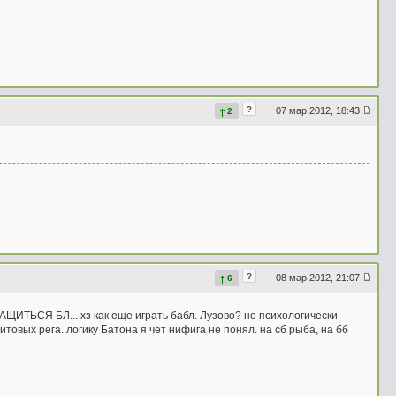
?
07 мар 2012, 18:43
2
?
08 мар 2012, 21:07
6
ТАЩИТЬСЯ БЛ... хз как еще играть бабл. Лузово? но психологически
товых рега. логику Батона я чет нифига не понял. на сб рыба, на бб