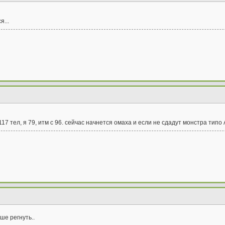
...
ь 117 тел, я 79, итм с 96. сейчас начнется омаха и если не сдадут монстра тип
ше регнуть..