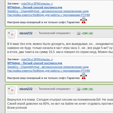
Загляни -
«nixON и SPIN'oгрызы..»
WTHelper - Легкий способ постинга рук
Spin&Go - ChangeMyHud - автоматическое переключение хада
Настройка клиента RedKings для работы с программами PT/HM
Настрою ваш покерный и не только софт. Гарантия
nixon232
•
Технический специалист
•
+194
+66
В 6-макс без итм. можно было досидеть, все выкидывая, но... неадекват
наверно не буду. только начала в час+ игра часа 3.. не.. все ради 5-ки? ну
в итоге, два тикета на сумму 16,5. как и говорил по серии неуд. Можно б
Загляни -
«nixON и SPIN'oгрызы..»
WTHelper - Легкий способ постинга рук
Spin&Go - ChangeMyHud - автоматическое переключение хада
Настройка клиента RedKings для работы с программами PT/HM
Настрою ваш покерный и не только софт. Гарантия
nixon232
•
Технический специалист
•
+190
+66
Вернулся я в покер. Сегодня отыграл сессию на пониженном БИ. Не зна
Своей игрой доволен на 80%, но вот на бабле не хочет отдовать против м
Всем успехов