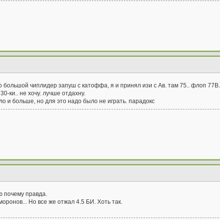
но большой чиплидер запуш с катоффа, я и принял изи с Ав. там 75.. флоп 77В
 30-ки.. не хочу. лучше отдахну.
ыло и больше, но для это надо было не играть. парадокс
ю почему правда.
оронов... Но все же отжал 4.5 БИ. Хоть так.