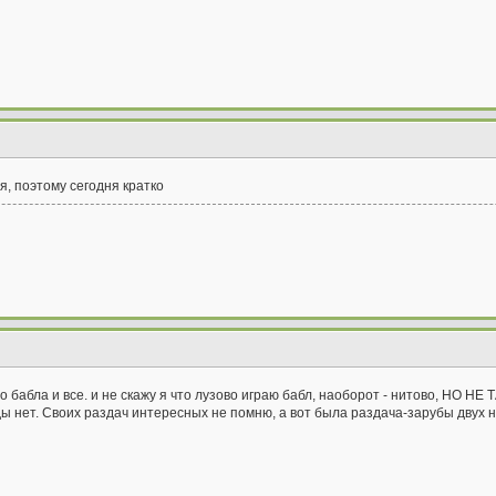
я, поэтому сегодня кратко
 бабла и все. и не скажу я что лузово играю бабл, наоборот - нитово, НО НЕ 
ды нет. Своих раздач интересных не помню, а вот была раздача-зарубы двух ни