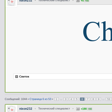
nixon232
•
Технический специалист
•
+5
+66
Свиток
Сообщений: 1044 •
Страница
6
из
53
•
...
...
1
3
4
5
6
7
8
9
53
nixon232
•
Технический специалист
•
+190
+66