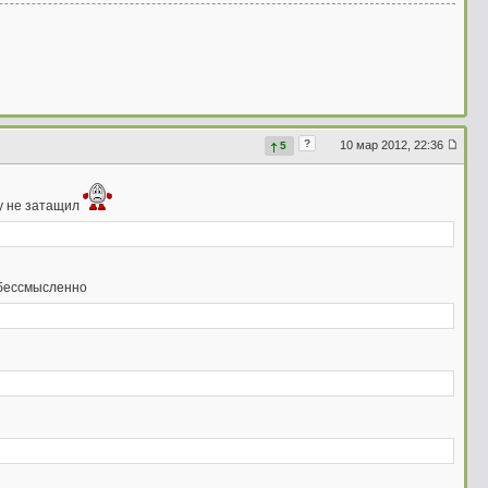
?
10 мар 2012, 22:36
5
ку не затащил
ь бессмысленно