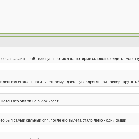
совая сессия. Топ9 - изи пуш против лага, который склонен фолдить.. монет
аленькая ставка. платить есть чему - доска супердровянная.. ривер - крутит
ли нотсы что опп тп не сбрасывает
 Это был самый сильный опп, после его вылета стало легко - одни фиши