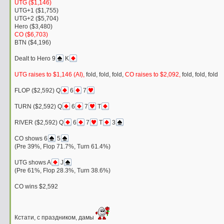
UTG ($1,146)
UTG+1 ($1,755)
UTG+2 ($5,704)
Hero ($3,480)
CO ($6,703)
BTN ($4,196)
Dealt to Hero 9
K
UTG raises to $1,146 (AI),
fold, fold, fold,
CO raises to $2,092,
fold, fold, fold
FLOP ($2,592) Q
6
7
TURN ($2,592) Q
6
7
T
RIVER ($2,592) Q
6
7
T
3
CO shows 6
5
(Pre 39%, Flop 71.7%, Turn 61.4%)
UTG shows A
J
(Pre 61%, Flop 28.3%, Turn 38.6%)
CO wins $2,592
Кстати, с праздником, дамы