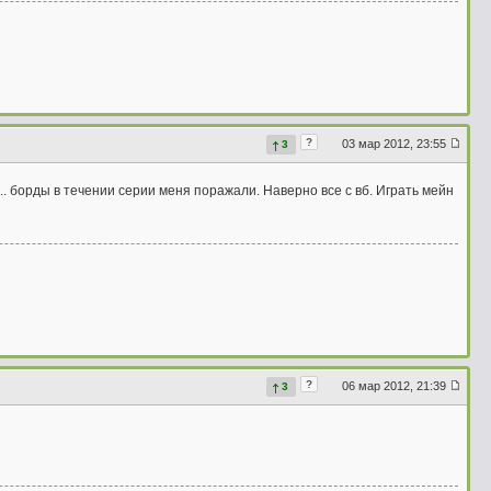
?
03 мар 2012, 23:55
3
... борды в течении серии меня поражали. Наверно все с вб. Играть мейн
?
06 мар 2012, 21:39
3