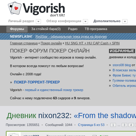
Личный раздел
Обзор конференции
Дополнительно
Форумы
За стойкой бара(0)
Радио
ТВ-программа
NEWSFLASH
!
RedStar - официальная тема рума на форуме
Главная страница
‹
Покер онлайн
‹
HU SNG HT + HU CAP Cash + SPIN
ПОКЕР
ФОРУМ ПОКЕР ОНЛАЙН
ИЗБРАННЫЕ
дневники и колод
Vigorish - интернет сообщество игроков в покер онлайн.
»
storo08 blog
от
В котором всегда помогут по любым вопросам!
»
В поисках вел
Онлайн с 2008 года!
»
Фром Бивис ту
»
Гуляем-полива
»
ПОКЕР-ТОРРЕНТ-ТРЕКЕР
»
Обитель игрок
Vigorish -
первый и единственный покер трекер
Сейчас к нему подключено
63
сидеров и
9
личеров.
Дневник
nixon232
:
«From the shadow
Просмотров: 1355651
•
Сообщений: 1044
•
Страница
6
из
53
•
...
1
3
4