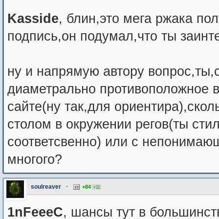
Kasside
, блин,это мега ржака по
подпись,он подумал,что ты заинт
ну и напрямую автору вопрос,ты,
диаметрально противоположное в
сайте(ну так,для ориентира),скол
столом в окружении регов(ты стил
соответсвенно) или с непонимаю
многого?
soulreaver
•
+84
+11
1nFeeeC
, шансы тут в большинс