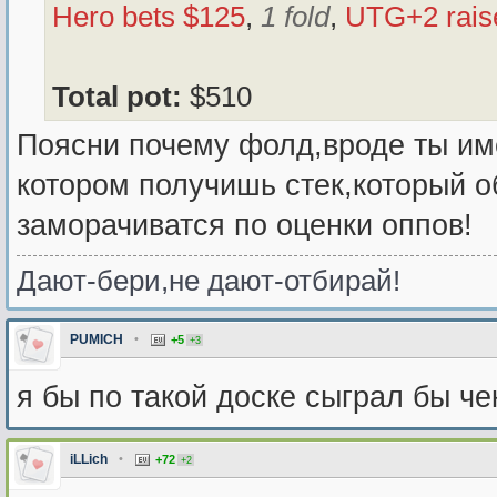
Hero bets $125
,
1 fold
,
UTG+2 rais
Total pot:
$510
Поясни почему фолд,вроде ты и
котором получишь стек,который о
заморачиватся по оценки оппов!
Дают-бери,не дают-отбирай!
PUMICH
•
+5
+3
я бы по такой доске сыграл бы ч
iLLich
•
+72
+2