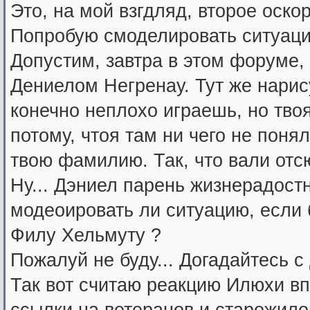
Это, на мой взгдляд, второе оскор
Попробую смоделировать ситуаци
Допустим, завтра в этом форуме,
Дениелом Негренау. Тут же нарису
конечно неплохо играешь, но тво
потому, чтоя там ни чего не поня
твою фамилию. Так, что вали отсю
Ну... Дэниел парень жизнерадостн
модеоировать ли ситуацию, если 
Филу Хельмуту ?
Пожалуй не буду... Догадайтесь с 
Так вот считаю реакцию Илюхи впо
ссылки на ветеранов и старожилов