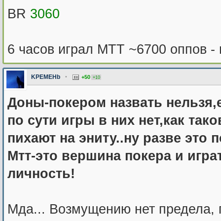
BR
3060
6 часов играл MTT ~6700 оппов -
KPEMEHb
•
+50
+10
Доны-покером назвать нельзя,
по сути игры в них нет,как так
пихают на эниту..ну разве это 
Мтт-это вершина покера и игра
личность!
Мда... Возмущению нет предела, п