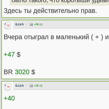
было такого, что коротыши удва
Здесь ты действительно прав.
iLLich
•
+76
+2
Вчера отыграл в маленький ( + ) и
+47
$
BR
3020
$
iLLich
•
+75
+2
+40