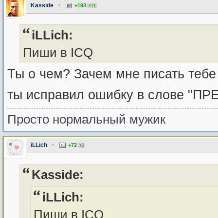
Kasside
•
+193
+71
iLLich:
Пиши в ICQ
Ты о чем? Зачем мне писать тебе
ты исправил ошибку в слове "П
Просто нормальный мужик
iLLich
•
+72
+2
Kasside:
iLLich:
Пиши в ICQ