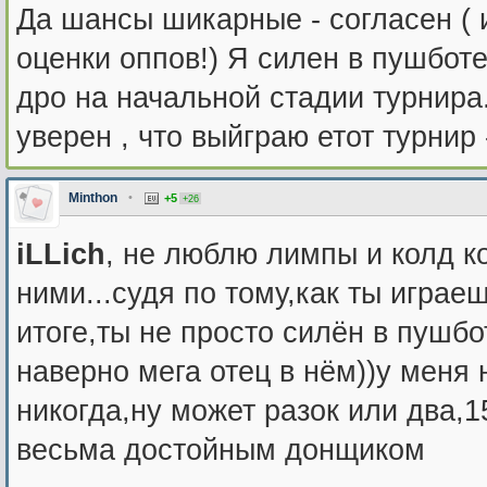
Да шансы шикарные - согласен ( 
оценки оппов!) Я силен в пушботе
дро на начальной стадии турнира
уверен , что выйграю етот турнир 
Minthon
•
+5
+26
iLLich
, не люблю лимпы и колд ко
ними...судя по тому,как ты играе
итоге,ты не просто силён в пушб
наверно мега отец в нём))у меня
никогда,ну может разок или два,1
весьма достойным донщиком