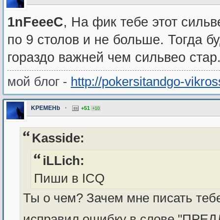
1nFeeeC
, На фик тебе этот сильв
по 9 столов и не больше. Тогда б
гораздо важней чем сильвео стар.
мой блог -
http://pokersitandgo-vikro
KPEMEHb
•
+51
+10
Kasside:
iLLich:
Пиши в ICQ
Ты о чем? Зачем мне писать теб
исправил ошибку в слове "ПРЕ