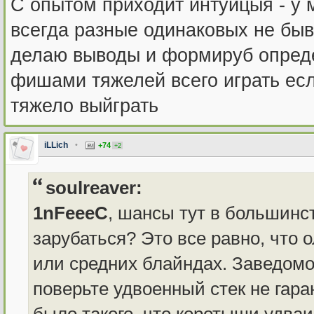
С опытом приходит интуицыя - у 
всегда разные одинаковых не быв
делаю выводы и формируб опреде
фишами тяжелей всего играть есл
тяжело выйграть
iLLich
•
+74
+2
soulreaver:
1nFeeeC
, шансы тут в большинс
зарубаться? Это все равно, что 
или средних блайндах. Заведомо 
поверьте удвоенный стек не гара