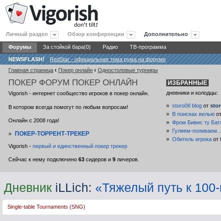
Личный раздел
Обзор конференции
Дополнительно
Форумы
За стойкой бара(0)
Радио
ТВ-программа
NEWSFLASH
!
RedStar - официальная тема рума на форуме
Главная страница
‹
Покер онлайн
‹
Одностоловые турниры
ПОКЕР
ФОРУМ ПОКЕР ОНЛАЙН
ИЗБРАННЫЕ
дневники и колодцы:
Vigorish - интернет сообщество игроков в покер онлайн.
»
storo08 blog
от
sto
В котором всегда помогут по любым вопросам!
»
В поисках велью
о
Онлайн с 2008 года!
»
Фром Бивис ту Бат
»
Гуляем-поливаем..
»
ПОКЕР-ТОРРЕНТ-ТРЕКЕР
»
Обитель игрока
от
Vigorish -
первый и единственный покер трекер
Сейчас к нему подключено
63
сидеров и
9
личеров.
Дневник
iLLich
:
«Тяжелый путь к 100-к
Single-table Tournaments (SNG)