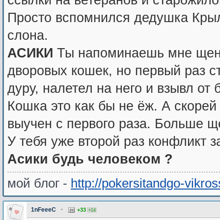
Просто вспомнился дедушка Крыл
слона.
АСИКИ
Ты напоминаешь мне щенк
дворовых кошек, но первый раз с
дуру, налетел на него и взывл от б
Кошка это как бы не ёж. А скорей
выучен с первого раза. Больше ще
У тебя уже второй раз конфликт за
Асики
будь человеком ?
мой блог -
http://pokersitandgo-vikro
1nFeeeC
•
+33
+14