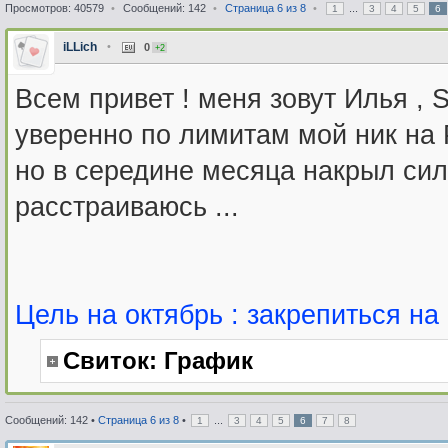
Просмотров: 40579
•
Сообщений: 142
•
Страница
6
из
8
•
...
1
3
4
5
6
iLLich
•
0
+2
Всем привет ! меня зовут Илья ,
уверенно по лимитам мой ник на P
но в середине месяца накрыл си
расстраиваюсь ...
Цель на октябрь : закрепиться на
Свиток:
График
Сообщений: 142 •
Страница
6
из
8
•
...
1
3
4
5
6
7
8