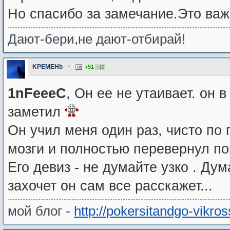
Но спасибо за замечание.Это ва
Дают-бери,не дают-отбирай!
KPEMEHb
•
+51
+10
1nFeeeC
, Он ее не утаивает. он 
заметил
Он учил меня один раз, чисто по
мозги и полностью перевернул пон
Его девиз - не думайте узко . Дум
захочет он сам все расскажет...
мой блог -
http://pokersitandgo-vikro