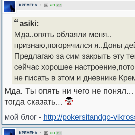
KPEMEHb
•
+51
+10
asiki:
Мда..опять облаяли меня..
признаю,погорячился я..Доны де
Предлагаю за сим закрыть эту тем
сейчас хорошее настроение,пото
не писать в этом и дневнике Крем
Мда. Ты опять ни чего не понял...
тогда сказать...
мой блог -
http://pokersitandgo-vikro
KPEMEHb
•
+51
+10