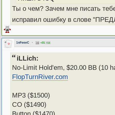
Ты о чем? Зачем мне писать теб
исправил ошибку в слове "ПРЕ
1nFeeeC
•
+31
+14
iLLich:
No-Limit Hold'em, $20.00 BB (10 h
FlopTurnRiver.com
MP3 ($1500)
CO ($1490)
Button ($1470)