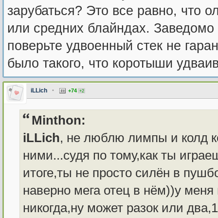
зарубаться? Это все равно, что о
или средних блайндах. Заведомо 
поверьте удвоенный стек не гаран
было такого, что коротыши удваи
iLLich
•
+74
+2
Minthon:
iLLich
, не люблю лимпы и колд к
ними...судя по тому,как ты игра
итоге,ты не просто силён в пушб
наверно мега отец в нём))у меня
никогда,ну может разок или два,