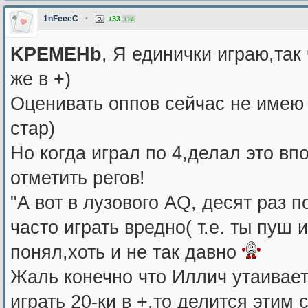
1nFeeeC
•
+33
+14
KPEMEHb
, Я единички играю,так
же в +)
Оценивать оппов сейчас не имею
стар)
Но когда играл по 4,делал это в
отметить регов!
"А вот в лузового AQ, десят раз 
часто играть вредно( т.е. ты пуш 
понял,хоть и не так давно
Жаль конечно что Иллич утаивает
играть 20-ки в +,то делится этим