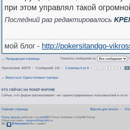
при этом управлял такой огромной
Последний раз редактировалось
KPE
мой блог -
http://pokersitandgo-vikro
Показать сообщения за:
← Предыдущая страница
Просмотров: 40579
•
Сообщений: 142
•
Страница
6
из
8
•
...
1
3
4
5
6
← Вернуться: Одностоловые турниры
КТО СЕЙЧАС НА ПОКЕР ФОРУМЕ
Сейчас этот форум просматривают: нет зарегистрированных пользователей и гости: 
Главная страница
Версия для печати
•
Отк
Покер форум
работает на
phpBB
® Forum Software © phpBB Group
Обратная связь -
support@vigorish.ru
Мы
В Контакте!
Вы с нами?