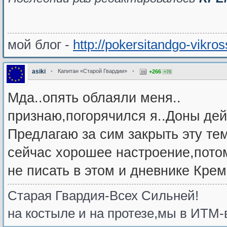
мой блог -
http://pokersitandgo-vikro
asiki
•
Капитан «Старой Гвардии»
•
+266
+76
Мда..опять облаяли меня..
признаю,погорячился я..Доны дей
Предлагаю за сим закрыть эту тему
сейчас хорошее настроение,потом
не писать в этом и дневнике Крем
Старая Гвардия-Всех Сильней!
на костыле и на протезе,мы в ИТМ-