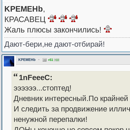
KPEMEHb
,
КРАСАВЕЦ
Жаль плюсы закончились!
Дают-бери,не дают-отбирай!
KPEMEHb
•
+51
+10
1nFeeeC:
ээээээ...стоптед!
Дневник интересный.По крайней 
И следить за продвижение иллич
ненужной перепалки!
ДОНы конечно не совсем покер,но