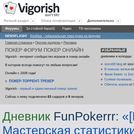
Личный раздел
Обзор конференции
Дополнительно
Форумы
За стойкой бара(0)
Радио
ТВ-программа
NEWSFLASH
!
RedStar - официальная тема рума на форуме
Главная страница
‹
Прочие разделы
‹
Реклама
ПОКЕР
ФОРУМ ПОКЕР ОНЛАЙН
ИЗБРАННЫЕ
дневники и колодцы:
Vigorish - интернет сообщество игроков в покер онлайн.
»
storo08 blog
от
sto
В котором всегда помогут по любым вопросам!
»
В поисках велью
о
Онлайн с 2008 года!
»
Фром Бивис ту Бат
»
Гуляем-поливаем..
»
ПОКЕР-ТОРРЕНТ-ТРЕКЕР
»
Обитель игрока
от
Vigorish -
первый и единственный покер трекер
Сейчас к нему подключено
63
сидеров и
9
личеров.
Дневник
FunPokerrr
:
«
Мастерская статистик