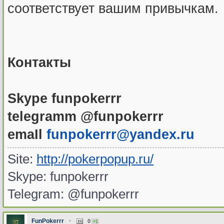
соответствует вашим привычкам.
Контакты
Skype funpokerrr
telegramm @funpokerrr
emaIl
funpokerrr@yandex.ru
Site:
http://pokerpopup.ru/
Skype: funpokerrr
Telegram: @funpokerrr
FunPokerrr
•
0
+1