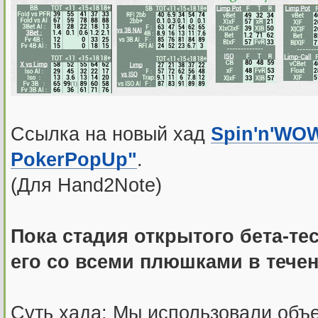
Ссылка на новый хад
Spin'n'WO
PokerPopUp"
.
(Для Hand2Note)
Пока стадия открытого бета-те
его со всеми плюшками в течен
Суть хада: Мы использовали объе