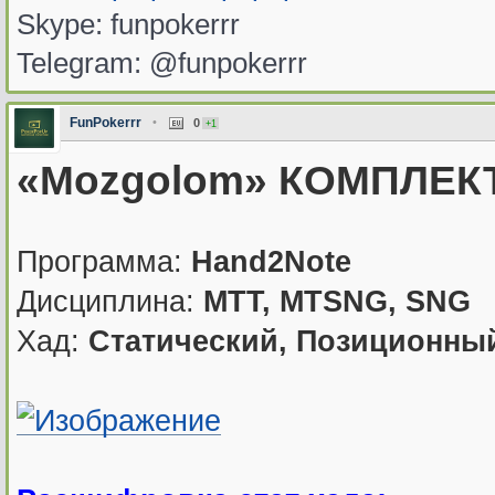
Skype: funpokerrr
Telegram: @funpokerrr
FunPokerrr
•
0
+1
«Mozgolom» КОМПЛЕКТ
Программа:
Hand2Note
Дисциплина:
MTT, MTSNG, SNG
Хад:
Статический, Позиционны