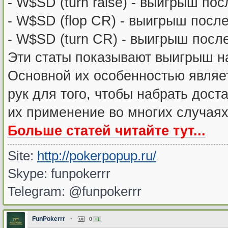
- W$SD (turn raise) - выигрыш по
- W$SD (flop CR) - выигрыш посл
- W$SD (turn CR) - выигрыш после
Эти статы показывают выигрыш н
Основной их особенностью являет
рук для того, чтобы набрать дост
их применение во многих случая
Больше статей читайте тут...
Site:
http://pokerpopup.ru/
Skype: funpokerrr
Telegram: @funpokerrr
FunPokerrr
•
0
+1