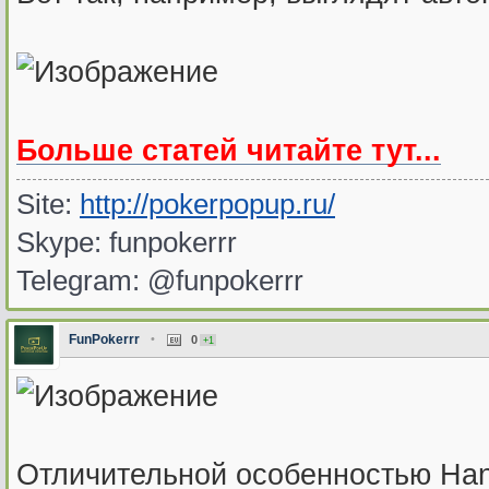
Больше статей читайте тут...
Site:
http://pokerpopup.ru/
Skype: funpokerrr
Telegram: @funpokerrr
FunPokerrr
•
0
+1
Отличительной особенностью Han