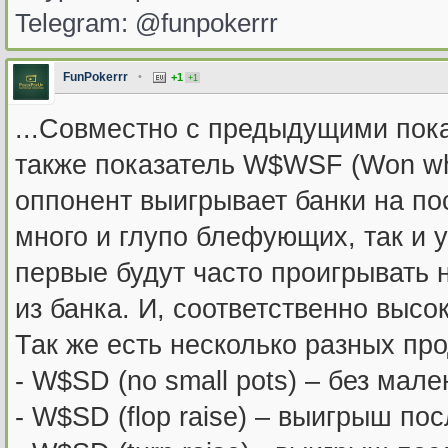
Telegram: @funpokerrr
FunPokerrr
•
+1
+1
...Совместно с предыдущими по
также показатель W$WSF (Won whe
оппонент выигрывает банки на пос
много и глупо блефующих, так и у
первые будут часто проигрывать 
из банка. И, соответственно выс
Так же есть несколько разных пр
- W$SD (no small pots) – без мале
- W$SD (flop raise) – выигрыш по