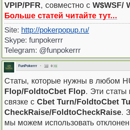
VPIP/PFR
, совместно с
W$WSF/ 
Больше статей читайте тут...
Site:
http://pokerpopup.ru/
Skype: funpokerrr
Telegram: @funpokerrr
FunPokerrr
•
0
+1
Cтаты, которые нужны в любом H
Flop/FoldtoCbet Flop
. Эти статы
связке с
Cbet Turn/FoldtoCbet T
CheckRaise/FoldtoCheckRaise
. 
мы можем использовать отклонен