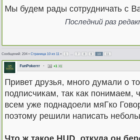
Мы будем рады сотрудничать с 
Последний раз реда
Сообщений: 204 •
Страница
10
из
11
•
...
1
7
8
9
10
11
FunPokerrr
•
+1
+1
Привет друзья, много думали о т
подписчикам, так как понимаем, ч
всем уже поднадоели мяГко Гово
поэтому решили написать неболь
Что ж такое HUD, откуда он бер