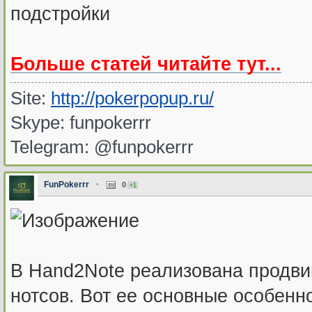
подстройки
Больше статей читайте тут...
Site:
http://pokerpopup.ru/
Skype: funpokerrr
Telegram: @funpokerrr
FunPokerrr
•
0
+1
В Hand2Note реализована продви
нотсов. Вот ее основные особенно