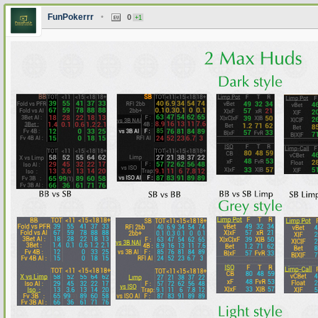
FunPokerrr
•
0
+1