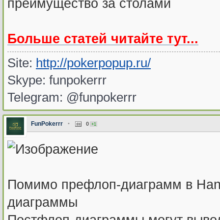
преимущество за столами
Больше статей читайте тут...
Site:
http://pokerpopup.ru/
Skype: funpokerrr
Telegram: @funpokerrr
FunPokerrr
•
0
+1
Помимо префлоп-диаграмм в Han
диаграммы
Постфлоп-диаграммы могут выводи