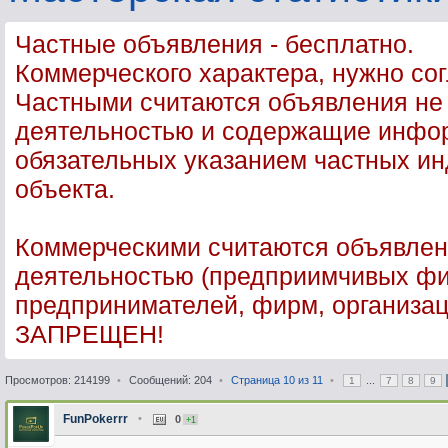
Частные объявления - бесплатно.
Коммерческого характера, нужно со
Частными считаются объявления не
деятельностью и содержащие инфор
обязательных указанием частных ин
объекта.
Коммерческими считаются объявлен
деятельностью (предприимчивых фи
предпринимателей, фирм, организац
ЗАПРЕЩЕН!
Просмотров: 214199
•
Сообщений: 204
•
Страница
10
из
11
•
...
1
7
8
9
FunPokerrr
•
0
+1