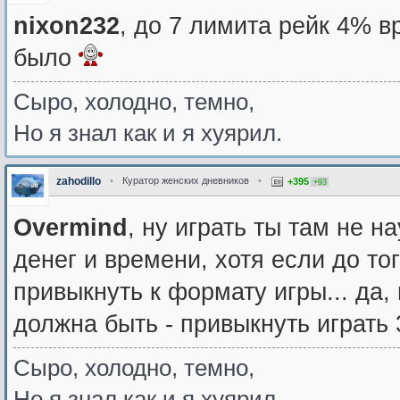
nixon232
, до 7 лимита рейк 4% в
было
Сыро, холодно, темно,
Но я знал как и я хуярил.
zahodillo
•
Куратор женских дневников
•
+395
+93
Overmind
, ну играть ты там не н
денег и времени, хотя если до то
привыкнуть к формату игры... да,
должна быть - привыкнуть играть 
Сыро, холодно, темно,
Но я знал как и я хуярил.