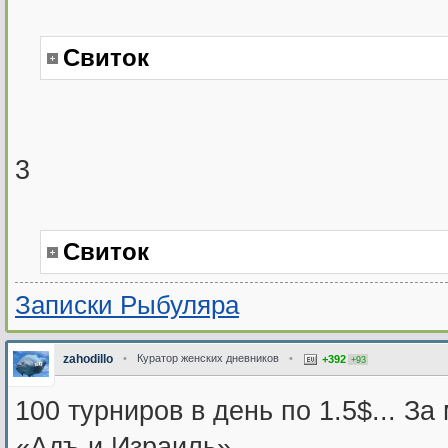
Свиток
3
Свиток
Записки Рыбуляра
zahodillo
•
Куратор женских дневников
•
+392
+93
100 турниров в день по 1.5$... За
«Адъ и Израиль»