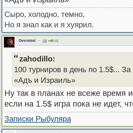
Сыро, холодно, темно,
Но я знал как и я хуярил.
Overmind
•
+46
+1
zahodillo:
100 турниров в день по 1.5$... З
«Адъ и Израиль»
Ну так в планах не всеже время и
если на 1.5$ игра пока не идет, ч
Записки Рыбуляра