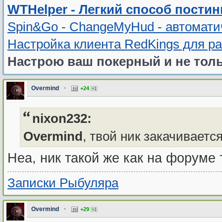
WTHelper - Легкий способ постин
Spin&Go - ChangeMyHud - автомати
Настройка клиента RedKings для р
Настрою ваш покерный и не толь
Overmind
•
+24
+1
nixon232:
Overmind
, твой ник закачиваетс
Неа, ник такой же как на форуме
Записки Рыбуляра
Overmind
•
+29
+1