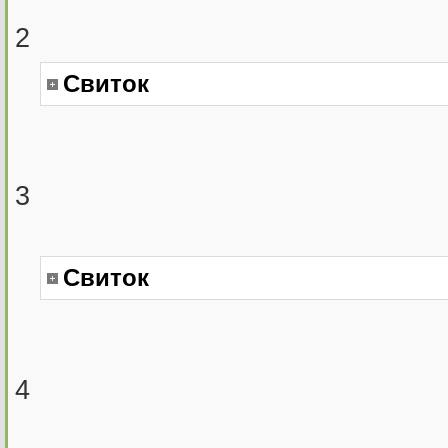
2
Свиток
3
Свиток
4