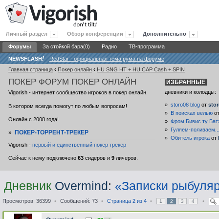
Личный раздел
Обзор конференции
Дополнительно
Форумы
За стойкой бара(0)
Радио
ТВ-программа
NEWSFLASH
!
RedStar - официальная тема рума на форуме
Главная страница
‹
Покер онлайн
‹
HU SNG HT + HU CAP Cash + SPIN
ПОКЕР
ФОРУМ ПОКЕР ОНЛАЙН
ИЗБРАННЫЕ
дневники и колодцы:
Vigorish - интернет сообщество игроков в покер онлайн.
»
storo08 blog
от
sto
В котором всегда помогут по любым вопросам!
»
В поисках велью
о
Онлайн с 2008 года!
»
Фром Бивис ту Бат
»
Гуляем-поливаем..
»
ПОКЕР-ТОРРЕНТ-ТРЕКЕР
»
Обитель игрока
от
Vigorish -
первый и единственный покер трекер
Сейчас к нему подключено
63
сидеров и
9
личеров.
Дневник
Overmind
:
«Записки рыбуля
Просмотров: 36399
•
Сообщений: 73
•
Страница
2
из
4
•
•
1
2
3
4