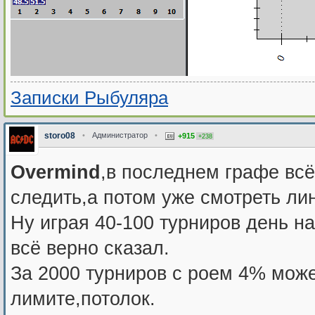
Записки Рыбуляра
storo08
•
Администратор
•
+915
+238
Overmind
,в последнем графе всё
следить,а потом уже смотреть ли
Ну играя 40-100 турниров день н
всё верно сказал.
За 2000 турниров с роем 4% може
лимите,потолок.