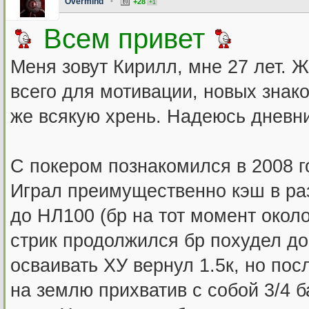
Overmind
•
+28
+1
Всем привет
Меня зовут Кирилл, мне 27 лет. 
всего для мотивации, новых знак
же всякую хрень. Надеюсь дневни
С покером познакомился в 2008 
Играл преимущественно кэш в раз
до НЛ100 (бр на тот момент около
стрик продолжился бр похудел до
осваивать ХУ вернул 1.5к, но по
на землю прихватив с собой 3/4 б