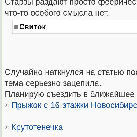
Старзы раздают просто фееричес
что-то особого смысла нет.
Свиток
Случайно наткнулся на статью п
тема серьезно зацепила.
Планирую съездить в ближайшее 
Прыжок с 16-этажки Новосибирс
Крутотенечка