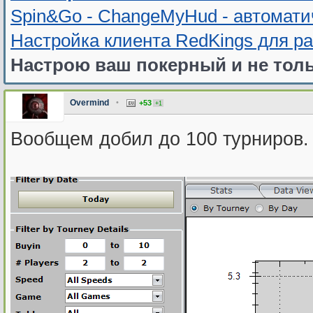
Spin&Go - ChangeMyHud - автомати
Настройка клиента RedKings для р
Настрою ваш покерный и не толь
Overmind
•
+53
+1
Вообщем добил до 100 турниров. 