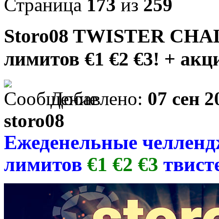
Страница
173
из
259
Storo08 TWISTER CHAL
лимитов €1 €2 €3! + ак
Добавлено:
07 сен 2
storo08
Ежеденельные челленд
лимитов
€1
€2
€3
твист