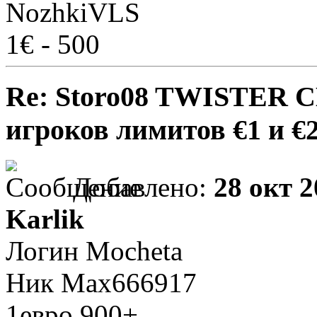
NozhkiVLS
1€ - 500
Re: Storo08 TWISTER 
игроков лимитов €1 и €
Добавлено:
28 окт 2
Karlik
Логин Mocheta
Ник Max666917
1евро 900+