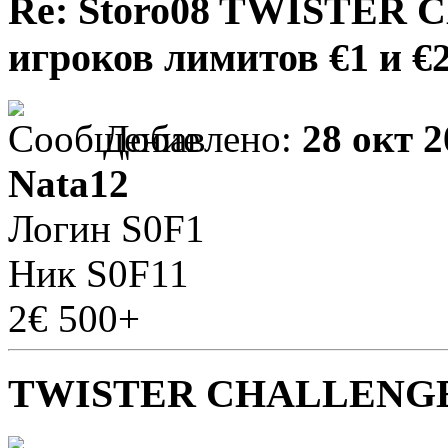
Re: Storo08 TWISTER 
игроков лимитов €1 и €
Добавлено:
28 окт 2
Nata12
Логин S0F1
Ник S0F11
2€ 500+
TWISTER CHALLENG