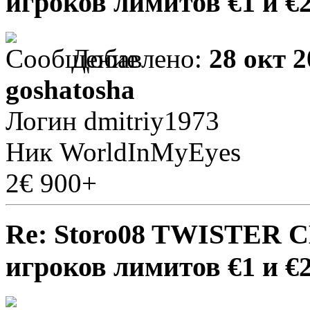
игроков лимитов €1 и €
Добавлено:
28 окт 2
goshatosha
Логин dmitriy1973
Ник WorldInMyEyes
2€ 900+
Re: Storo08 TWISTER 
игроков лимитов €1 и €