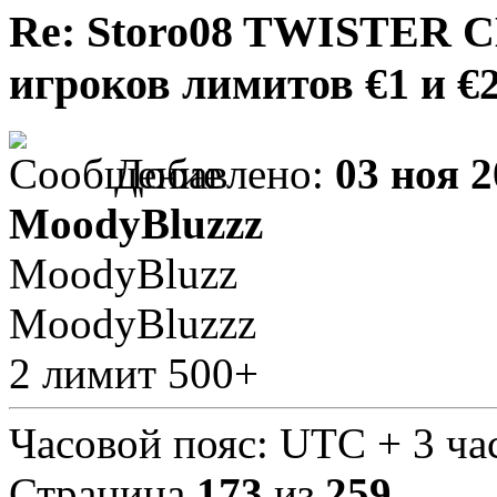
Re: Storo08 TWISTER 
игроков лимитов €1 и €
Добавлено:
03 ноя 2
MoodyBluzzz
MoodyBluzz
MoodyBluzzz
2 лимит 500+
Часовой пояс: UTC + 3 час
Страница
173
из
259