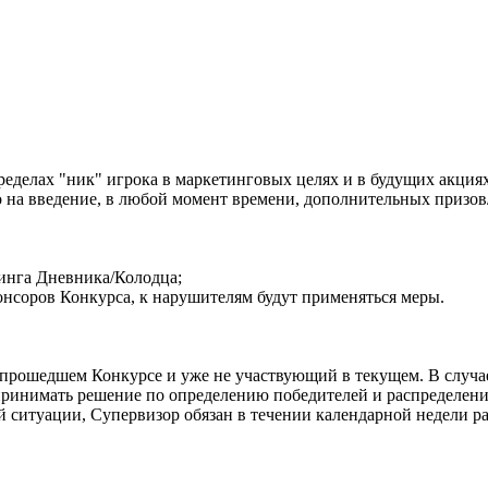
х пределах "ник" игрока в маркетинговых целях и в будущих акци
во на введение, в любой момент времени, дополнительных призо
тинга Дневника/Колодца;
понсоров Конкурса, к нарушителям будут применяться меры.
 прошедшем Конкурсе и уже не участвующий в текущем. В случае 
 принимать решение по определению победителей и распределен
й ситуации, Супервизор обязан в течении календарной недели ра