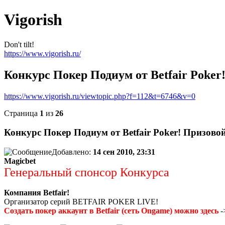
Vigorish
Don't tilt!
https://www.vigorish.ru/
Конкурс Покер Подиум от Betfair Poker!
https://www.vigorish.ru/viewtopic.php?f=112&t=6746&v=0
Страница
1
из
26
Конкурс Покер Подиум от Betfair Poker! Призовой
Добавлено:
14 сен 2010, 23:31
Magicbet
Генеральный спонсор Конкурса
Компания Betfair!
Организатор серий BETFAIR POKER LIVE!
Создать покер аккаунт в Betfair (сеть Ongame) можно здесь
-