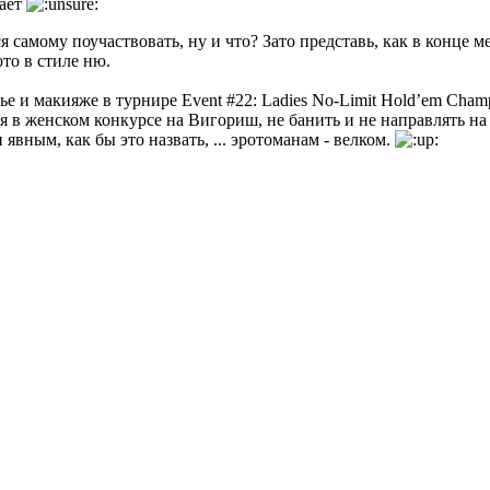
вает
 самому поучаствовать, ну и что? Зато представь, как в конце 
то в стиле ню.
е и макияже в турнире Event #22: Ladies No-Limit Hold’em Champ
я в женском конкурсе на Вигориш, не банить и не направлять на
явным, как бы это назвать, ... эротоманам - велком.