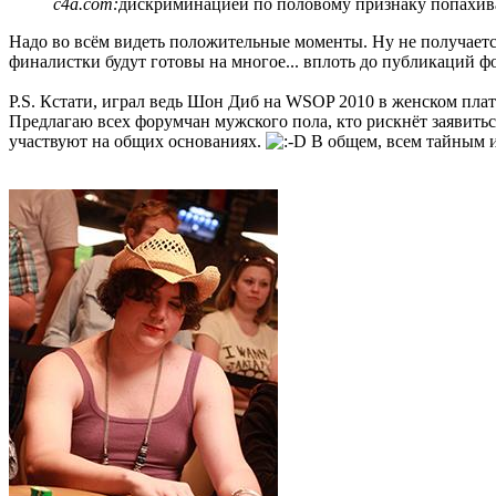
c4a.com:
дискриминацией по половому признаку попахи
Надо во всём видеть положительные моменты. Ну не получается
финалистки будут готовы на многое... вплоть до публикаций фо
P.S. Кстати, играл ведь Шон Диб на WSOP 2010 в женском плать
Предлагаю всех форумчан мужского пола, кто рискнёт заявитьс
участвуют на общих основаниях.
В общем, всем тайным и 