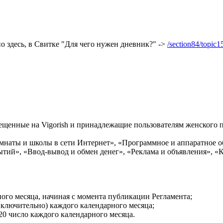
о здесь, в Свитке "Для чего нужен дневник?" ->
/section84/topic1
енные на Vigorish и принадлежащие пользователям женского пол
наты и школы в сети Интернет», «Программное и аппаратное об
тий», «Ввод-вывод и обмен денег», «Реклама и объявления», «К
ного месяца, начиная с момента публикации Регламента;
(включительно) каждого календарного месяца;
 20 число каждого календарного месяца.