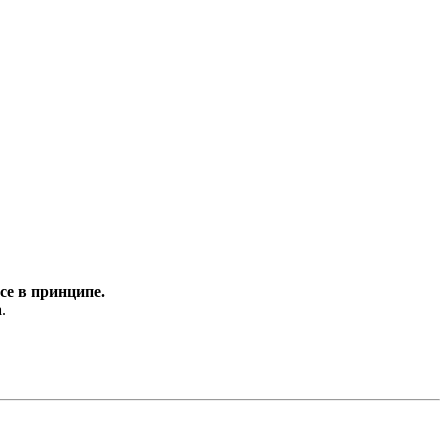
се в принципе.
а
.