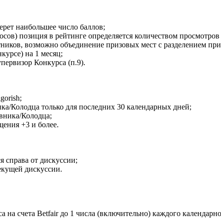
ерет наибольшее число баллов;
олосов) позиция в рейтинге определяется количеством просмотро
ников, возможно объединение призовых мест с разделением при
курсе) на 1 месяц;
первизор Конкурса (п.9).
gorish;
ика/Колодца только для последних 30 календарных дней;
евника/Колодца;
щения +3 и более.
я справа от дискуссии;
екущей дискуссии.
 на счета Betfair до 1 числа (включительно) каждого календарн