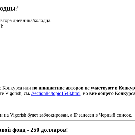
лодцы?
втора дневника/колодца.
]
:
е Конкурса или
по инициативе авторов не участвуют в Конкур
 Vigorish, см.
/section84/topic1548.html
, но
вне общего Конкурс
на Vigorish будет заблокирован, а IP занесен в Черный список.
овой фонд - 250 долларов!