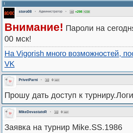
!
storo08
•
Администратор
•
+298
+238
Внимание!
Пароли на сегодн
00 мск!
На Vigorish много возможностей, п
VK
PrivetParni
•
0
нет
Прошу дать доступ к турниру.Логи
MikeDevastatoR
•
0
нет
Заявка на турнир Mike.SS.1986