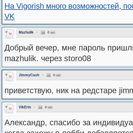
На Vigorish много возможностей, п
VK
Mazhulik
•
0
нет
Добрый вечер, мне пароль пришли
mazhulik. через storo08
JimmyCash
•
0
нет
приветствую, ник на редстаре jim
VikErin
•
0
нет
Александр, спасибо за индивидуал