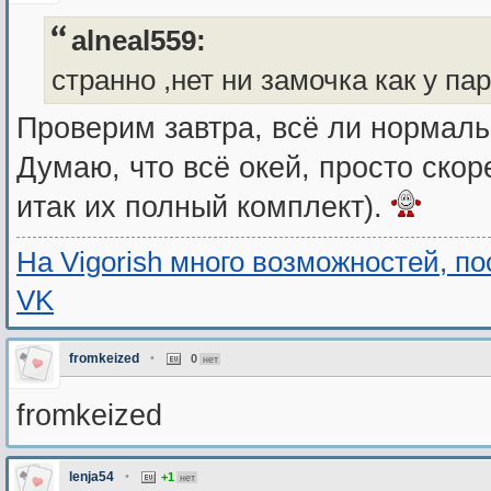
alneal559:
странно ,нет ни замочка как у па
Проверим завтра, всё ли нормаль
Думаю, что всё окей, просто скор
итак их полный комплект).
На Vigorish много возможностей, п
VK
fromkeized
•
0
нет
fromkeized
lenja54
•
+1
нет