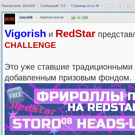
Просмотров: 1814118
•
Сообщений: 713
•
Страница
15
из
36
•
...
1
12
13
storo08
•
Администратор
•
+1
+238
Vigorish
RedStar
и
представ
CHALLENGE
Это уже ставшие традиционными 
добавленным призовым фондом.