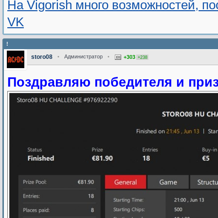
На Vigorish много возможностей, п
VK
!
storo08
•
Администратор
•
+303
+238
Поздравляю победителя и приз