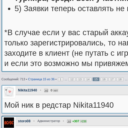
5) Заявки теперь оставлять не 
*В случае если у вас старый акка
только зарегистрировались, то н
заходите в клиент (не путать с и
и если это возможно мы привяжем
Сообщений: 713 •
Страница
15
из
36
•
...
..
1
12
13
14
15
16
17
18
Nikita11940
•
0
нет
Мой ник в редстар Nikita11940
storo08
•
Администратор
•
+307
+238