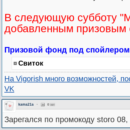
В следующую субботу "М
добавленным призовым 
Призовой фонд под спойлером
Свиток
На Vigorish много возможностей, п
VK
kama21a
•
0
нет
Зарегался по промокоду storo 08,