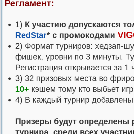
Регламент:
1)
К участию допускаются то
VI
RedStar
* с промокодами
2) Формат турниров: хедзап-шу
фишек, уровни по 3 минуты. Ту
Регистрация открывается за 1 
3) 32 призовых места во фрир
10+
кэшем тому кто выбьет иг
4) В каждый турнир добавлены
Призеры будут определены 
турнира, среди всех участни