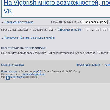
На Vigorish много возможностей, п
VK
Показать сообщения за:
← Предыдущая страница
Просмотров: 1814118
•
Сообщений: 713
•
Страница
15
из
36
•
...
1
12
13
← Вернуться: Турниры и конкурсы онлайн
КТО СЕЙЧАС НА ПОКЕР ФОРУМЕ
Сейчас этот форум просматривают: нет зарегистрированных пользователей и гости: 
Главная страница
Версия для печати
•
Отк
Покер форум
работает на
phpBB
® Forum Software © phpBB Group
Обратная связь -
support@vigorish.ru
Мы
В Контакте!
Вы с нами?