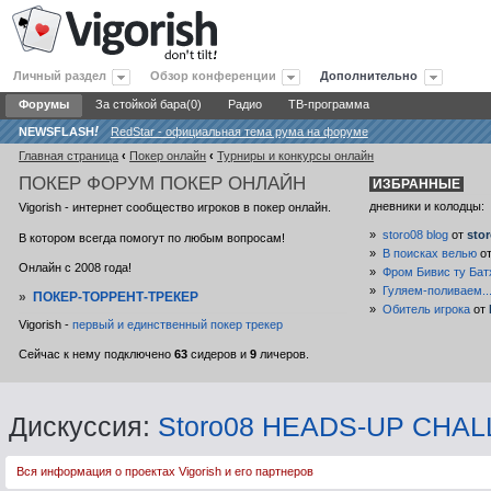
Личный раздел
Обзор конференции
Дополнительно
Форумы
За стойкой бара(0)
Радио
ТВ-программа
NEWSFLASH
!
RedStar - официальная тема рума на форуме
Главная страница
‹
Покер онлайн
‹
Турниры и конкурсы онлайн
ПОКЕР
ФОРУМ ПОКЕР ОНЛАЙН
ИЗБРАННЫЕ
дневники и колодцы:
Vigorish - интернет сообщество игроков в покер онлайн.
»
storo08 blog
от
sto
В котором всегда помогут по любым вопросам!
»
В поисках велью
о
Онлайн с 2008 года!
»
Фром Бивис ту Бат
»
Гуляем-поливаем..
»
ПОКЕР-ТОРРЕНТ-ТРЕКЕР
»
Обитель игрока
от
Vigorish -
первый и единственный покер трекер
Сейчас к нему подключено
63
сидеров и
9
личеров.
Дискуссия:
Storo08 HEADS-UP CHALLE
Вся информация о проектах Vigorish и его партнеров