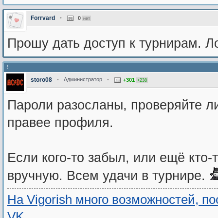
Forrvard
•
0
нет
Прошу дать доступ к турнирам. Ло
!
storo08
•
Администратор
•
+301
+238
Пароли разосланы, проверяйте ли
правее профиля.
Если кого-то забыл, или ещё кто-т
вручную. Всем удачи в турнире.
На Vigorish много возможностей, п
VK