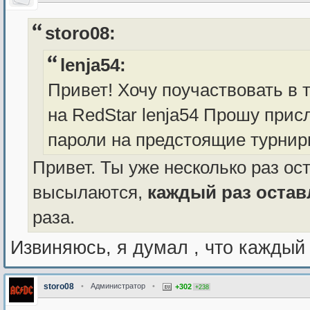
storo08:
lenja54:
Привет! Хочу поучаствовать в 
на RedStar lenja54 Прошу прис
пароли на предстоящие турнир
Привет. Ты уже несколько раз ос
высылаются,
каждый раз остав
раза.
Извиняюсь, я думал , что каждый
storo08
•
Администратор
•
+302
+238