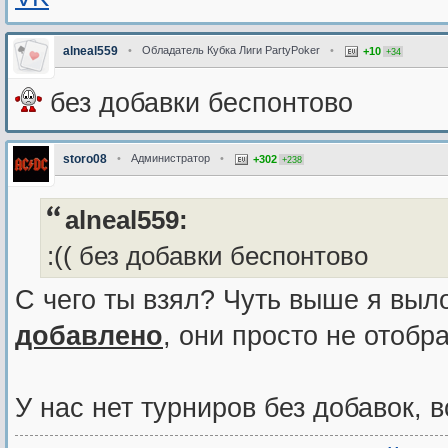
alneal559
•
Обладатель Кубка Лиги PartyPoker
•
+10
+34
без добавки беспонтово
storo08
•
Администратор
•
+302
+238
alneal559:
:(( без добавки беспонтово
С чего ты взял? Чуть выше я вы
добавлено
, они просто не отобр
У нас нет турниров без добавок, 