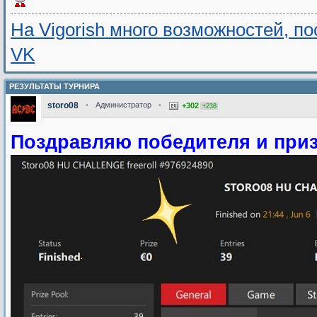
На Vigorish много возможностей, п
VK
РЕЗУЛЬТАТЫ ТУРНИРА
storo08
•
Администратор
•
+302
+238
Поздравляю победителя и приз