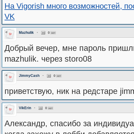
На Vigorish много возможностей, п
VK
Mazhulik
•
0
нет
Добрый вечер, мне пароль пришли
mazhulik. через storo08
JimmyCash
•
0
нет
приветствую, ник на редстаре jim
VikErin
•
0
нет
Александр, спасибо за индивидуал