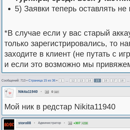
5) Заявки теперь оставлять не 
*В случае если у вас старый акка
только зарегистрировались, то н
заходите в клиент (не путать с и
и если это возможно мы привяжем
Сообщений: 713 •
Страница
15
из
36
•
...
..
1
12
13
14
15
16
17
18
Nikita11940
•
0
нет
Мой ник в редстар Nikita11940
storo08
•
Администратор
•
+307
+238