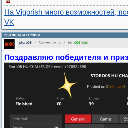
На Vigorish много возможностей, п
VK
РЕЗУЛЬТАТЫ ТУРНИРА
storo08
•
Администратор
•
+302
+238
Поздравляю победителя и приз