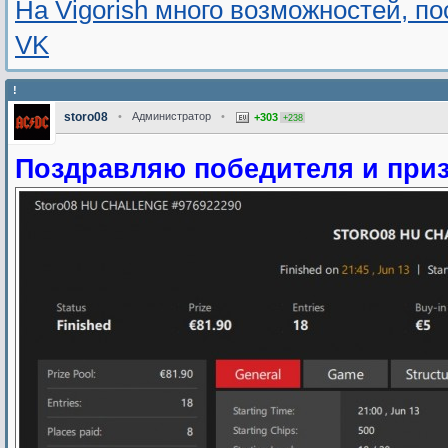
На Vigorish много возможностей, п
VK
!
storo08
•
Администратор
•
+303
+238
Поздравляю победителя и приз