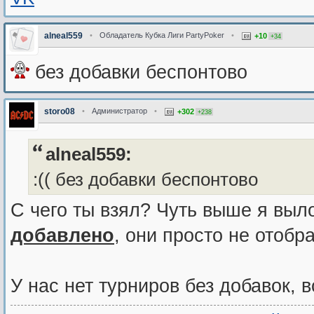
alneal559
•
Обладатель Кубка Лиги PartyPoker
•
+10
+34
без добавки беспонтово
storo08
•
Администратор
•
+302
+238
alneal559:
:(( без добавки беспонтово
С чего ты взял? Чуть выше я вы
добавлено
, они просто не отобр
У нас нет турниров без добавок, 