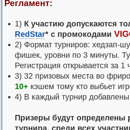
Регламент:
1)
К участию допускаются то
VI
RedStar
* с промокодами
2) Формат турниров: хедзап-шу
фишек, уровни по 3 минуты. Ту
Регистрация открывается за 1 
3) 32 призовых места во фрир
10+
кэшем тому кто выбьет иг
4) В каждый турнир добавлены
Призеры будут определены 
турнира, среди всех участни