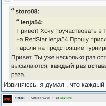
storo08:
lenja54:
Привет! Хочу поучаствовать в 
на RedStar lenja54 Прошу прис
пароли на предстоящие турнир
Привет. Ты уже несколько раз ос
высылаются,
каждый раз остав
раза.
Извиняюсь, я думал , что каждый
storo08
•
Администратор
•
+302
+238