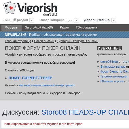
Личный раздел
Обзор конференции
Дополнительно
Форумы
За стойкой бара(0)
Радио
ТВ-программа
NEWSFLASH
!
RedStar - официальная тема рума на форуме
Главная страница
‹
Покер онлайн
‹
Турниры и конкурсы онлайн
ПОКЕР
ФОРУМ ПОКЕР ОНЛАЙН
ИЗБРАННЫЕ
дневники и колодцы:
Vigorish - интернет сообщество игроков в покер онлайн.
»
storo08 blog
от
sto
В котором всегда помогут по любым вопросам!
»
В поисках велью
о
Онлайн с 2008 года!
»
Фром Бивис ту Бат
»
Гуляем-поливаем..
»
ПОКЕР-ТОРРЕНТ-ТРЕКЕР
»
Обитель игрока
от
Vigorish -
первый и единственный покер трекер
Сейчас к нему подключено
63
сидеров и
9
личеров.
Дискуссия:
Storo08 HEADS-UP CHALLE
Вся информация о проектах Vigorish и его партнеров