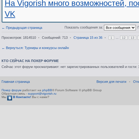
На Vigorish много возможностей, п
VK
Показать сообщения за:
← Предыдущая страница
Просмотров: 1814510
•
Сообщений: 713
•
Страница
15
из
36
•
...
1
12
13
← Вернуться: Турниры и конкурсы онлайн
КТО СЕЙЧАС НА ПОКЕР ФОРУМЕ
Сейчас этот форум просматривают: нет зарегистрированных пользователей и гости: 
Главная страница
Версия для печати
•
Отк
Покер форум
работает на
phpBB
® Forum Software © phpBB Group
Обратная связь -
support@vigorish.ru
Мы
В Контакте!
Вы с нами?