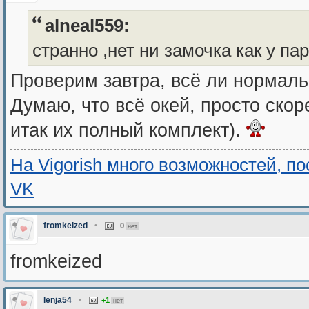
alneal559:
странно ,нет ни замочка как у па
Проверим завтра, всё ли нормаль
Думаю, что всё окей, просто скор
итак их полный комплект).
На Vigorish много возможностей, п
VK
fromkeized
•
0
нет
fromkeized
lenja54
•
+1
нет