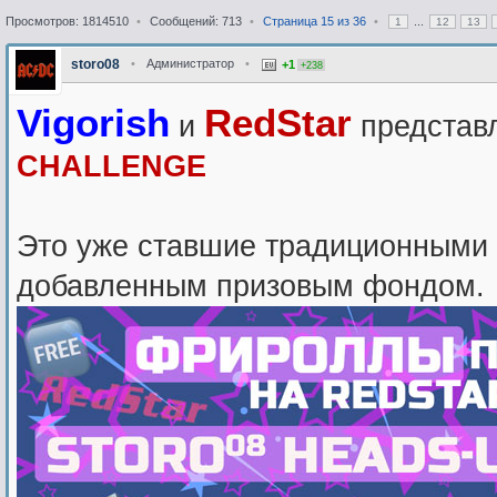
Просмотров: 1814510
•
Сообщений: 713
•
Страница
15
из
36
•
...
1
12
13
storo08
•
Администратор
•
+1
+238
Vigorish
RedStar
и
представ
CHALLENGE
Это уже ставшие традиционными 
добавленным призовым фондом.