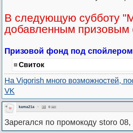
В следующую субботу "М
добавленным призовым 
Призовой фонд под спойлером
Свиток
На Vigorish много возможностей, п
VK
kama21a
•
0
нет
Зарегался по промокоду storo 08,