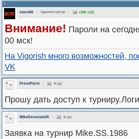
!
storo08
•
Администратор
•
+298
+238
Внимание!
Пароли на сегодн
00 мск!
На Vigorish много возможностей, п
VK
PrivetParni
•
0
нет
Прошу дать доступ к турниру.Логи
MikeDevastatoR
•
0
нет
Заявка на турнир Mike.SS.1986