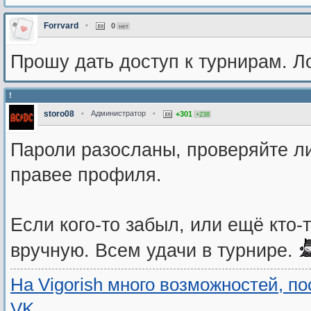
Forrvard
•
0
нет
Прошу дать доступ к турнирам. Ло
!
storo08
•
Администратор
•
+301
+238
Пароли разосланы, проверяйте ли
правее профиля.
Если кого-то забыл, или ещё кто-т
вручную. Всем удачи в турнире.
На Vigorish много возможностей, п
VK