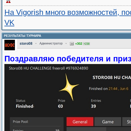
На Vigorish много возможностей, п
VK
РЕЗУЛЬТАТЫ ТУРНИРА
storo08
•
Администратор
•
+302
+238
Поздравляю победителя и приз