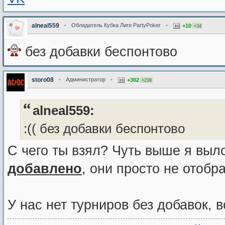
alneal559
•
Обладатель Кубка Лиги PartyPoker
•
+10
+34
без добавки беспонтово
storo08
•
Администратор
•
+302
+238
alneal559:
:(( без добавки беспонтово
С чего ты взял? Чуть выше я вы
добавлено
, они просто не отобр
У нас нет турниров без добавок, 