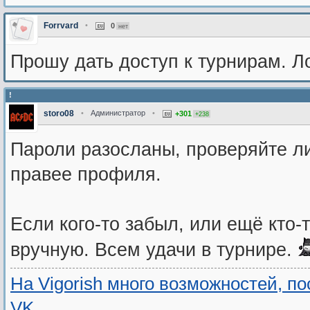
Forrvard
•
0
нет
Прошу дать доступ к турнирам. Ло
!
storo08
•
Администратор
•
+301
+238
Пароли разосланы, проверяйте ли
правее профиля.
Если кого-то забыл, или ещё кто-т
вручную. Всем удачи в турнире.
На Vigorish много возможностей, п
VK