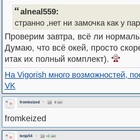
alneal559:
странно ,нет ни замочка как у па
Проверим завтра, всё ли нормаль
Думаю, что всё окей, просто скор
итак их полный комплект).
На Vigorish много возможностей, п
VK
fromkeized
•
0
нет
fromkeized
lenja54
•
+1
нет