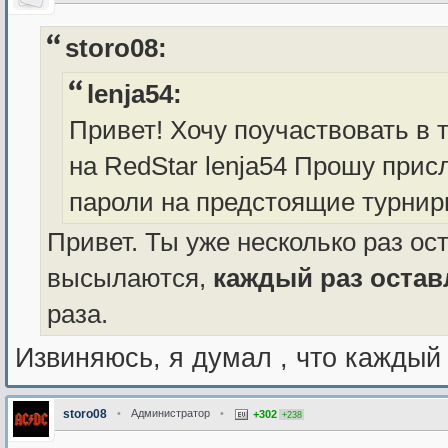
storo08:
lenja54:
Привет! Хочу поучаствовать в 
на RedStar lenja54 Прошу прис
пароли на предстоящие турнир
Привет. Ты уже несколько раз ос
высылаются,
каждый раз остав
раза.
Извиняюсь, я думал , что каждый
storo08
•
Администратор
•
+302
+238