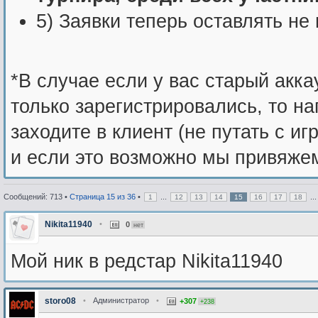
5) Заявки теперь оставлять не 
*В случае если у вас старый акка
только зарегистрировались, то н
заходите в клиент (не путать с и
и если это возможно мы привяжем
Сообщений: 713 •
Страница
15
из
36
•
...
..
1
12
13
14
15
16
17
18
Nikita11940
•
0
нет
Мой ник в редстар Nikita11940
storo08
•
Администратор
•
+307
+238