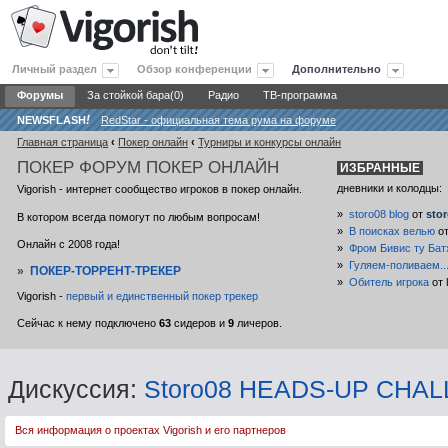
Личный раздел
Обзор конференции
Дополнительно
Форумы
За стойкой бара(0)
Радио
ТВ-программа
NEWSFLASH
!
RedStar - официальная тема рума на форуме
Главная страница
‹
Покер онлайн
‹
Турниры и конкурсы онлайн
ПОКЕР
ФОРУМ ПОКЕР ОНЛАЙН
ИЗБРАННЫЕ
дневники и колодцы:
Vigorish - интернет сообщество игроков в покер онлайн.
»
storo08 blog
от
sto
В котором всегда помогут по любым вопросам!
»
В поисках велью
о
Онлайн с 2008 года!
»
Фром Бивис ту Бат
»
Гуляем-поливаем..
»
ПОКЕР-ТОРРЕНТ-ТРЕКЕР
»
Обитель игрока
от
Vigorish -
первый и единственный покер трекер
Сейчас к нему подключено
63
сидеров и
9
личеров.
Дискуссия:
Storo08 HEADS-UP CHALLE
Вся информация о проектах Vigorish и его партнеров