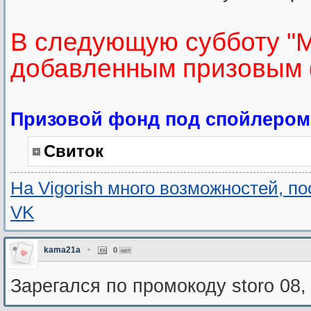
В следующую субботу "М
добавленным призовым 
Призовой фонд под спойлером
Свиток
На Vigorish много возможностей, п
VK
kama21a
•
0
нет
Зарегался по промокоду storo 08,