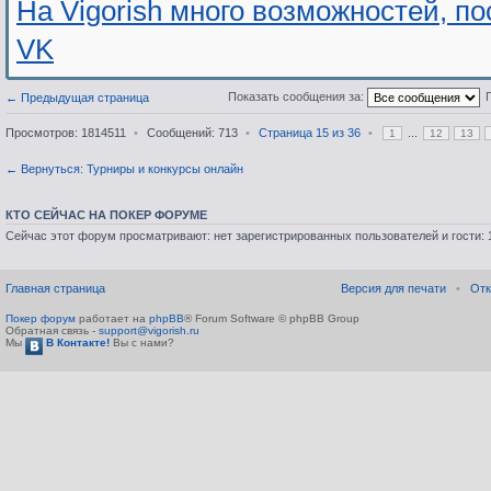
На Vigorish много возможностей, п
VK
Показать сообщения за:
← Предыдущая страница
Просмотров: 1814511
•
Сообщений: 713
•
Страница
15
из
36
•
...
1
12
13
← Вернуться: Турниры и конкурсы онлайн
КТО СЕЙЧАС НА ПОКЕР ФОРУМЕ
Сейчас этот форум просматривают: нет зарегистрированных пользователей и гости: 
Главная страница
Версия для печати
•
Отк
Покер форум
работает на
phpBB
® Forum Software © phpBB Group
Обратная связь -
support@vigorish.ru
Мы
В Контакте!
Вы с нами?