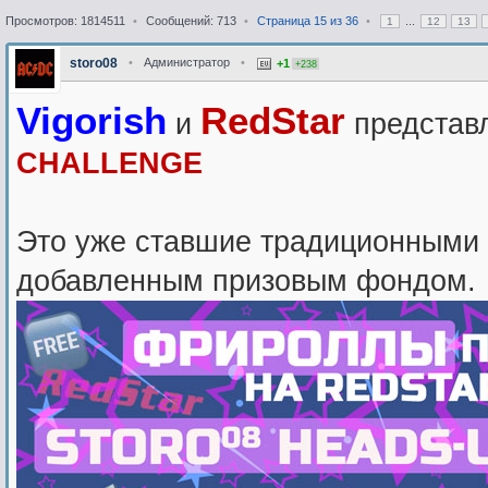
Просмотров: 1814511
•
Сообщений: 713
•
Страница
15
из
36
•
...
1
12
13
storo08
•
Администратор
•
+1
+238
Vigorish
RedStar
и
представ
CHALLENGE
Это уже ставшие традиционными 
добавленным призовым фондом.