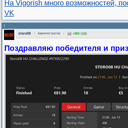
На Vigorish много возможностей, п
VK
!
storo08
•
Администратор
•
+303
+238
Поздравляю победителя и приз