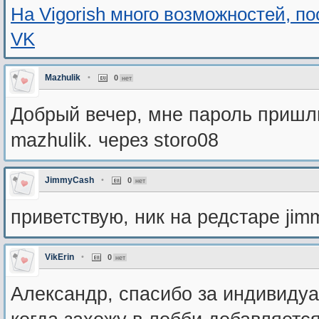
На Vigorish много возможностей, п
VK
Mazhulik
•
0
нет
Добрый вечер, мне пароль пришли
mazhulik. через storo08
JimmyCash
•
0
нет
приветствую, ник на редстаре jim
VikErin
•
0
нет
Александр, спасибо за индивидуал