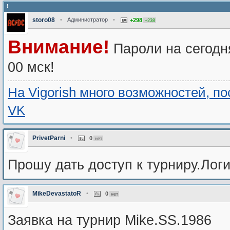
!
storo08
•
Администратор
•
+298
+238
Внимание!
Пароли на сегодн
00 мск!
На Vigorish много возможностей, п
VK
PrivetParni
•
0
нет
Прошу дать доступ к турниру.Логи
MikeDevastatoR
•
0
нет
Заявка на турнир Mike.SS.1986