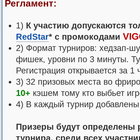
Регламент:
1)
К участию допускаются то
VI
RedStar
* с промокодами
2) Формат турниров: хедзап-шу
фишек, уровни по 3 минуты. Ту
Регистрация открывается за 1 
3) 32 призовых места во фрир
10+
кэшем тому кто выбьет иг
4) В каждый турнир добавлены
Призеры будут определены 
турнира, среди всех участни