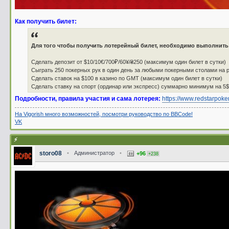
Как получить билет:
Для того чтобы получить лотерейный билет, необходимо выполнить 
Сделать депозит от $10/10€/700₽/60¥/₴250 (максимум один билет в сутки)
Сыграть 250 покерных рук в один день за любыми покерными столами на ре
Сделать ставок на $100 в казино по GMT (максимум один билет в сутки)
Сделать ставку на спорт (ординар или экспресс) суммарно минимум на 5$
Подробности, правила участия и сама лотерея:
https://www.redstarpoke
На Vigorish много возможностей, посмотри руководство по BBCode!
VK
⚡️
storo08
•
Администратор
•
+96
+238