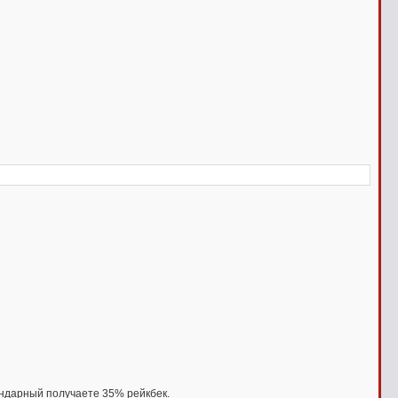
лендарный получаете 35% рейкбек.