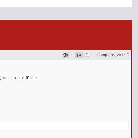
?
•
12 апр 2019, 20:13
4
ставляет сеть iPoker.