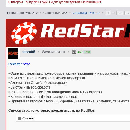
Стикером - выделены румы и дискуссии достойные внимания.
Просмотров: 5669312
•
Сообщений: 333
•
Страница
15
из
17
•
...
1
12
13
storo08
•
Администратор
•
+67
+238
RedStar
это:
• Один из старейших покер-румов, ориентированный на русскоязычных игр
• Компетентная и быстрая Служба поддержки
• Адекватная Служба безопасности
• Быстрый вывод средств
• Разнообразная система поощрения лояльных игроков
• Казино и покер от iPoker, ставки на спорт
• Принимает игроков с России, Украины, Казахстана, Армении, Узбекиста
Список стран с которых нельзя играть на RedStar.
Свиток