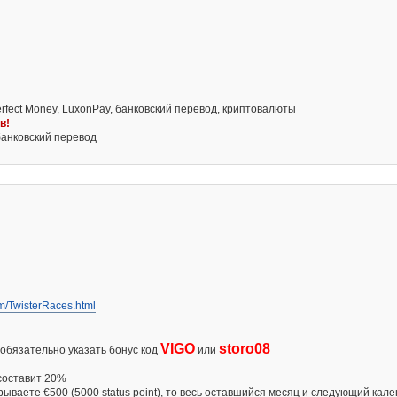
 Perfect Money, LuxonPay, банковский перевод, криптовалюты
в!
и банковский перевод
om/TwisterRaces.html
VIGO
storo08
r обязательно указать бонус код
или
 составит 20%
рываете €500 (5000 status point), то весь оставшийся месяц и следующий ка