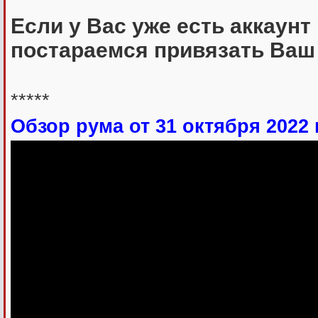
Если у Вас уже есть аккаунт
постараемся привязать Ваш 
*****
Обзор рума от 31 октября 2022 