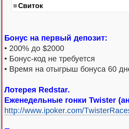
Свиток
Бонус на первый депозит:
• 200% до $2000
• Бонус-код не требуется
• Время на отыгрыш бонуса 60 дн
Лотерея Redstar.
Еженедельные гонки Twister (ан
http://www.ipoker.com/TwisterRace