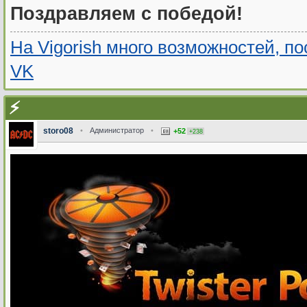
Поздравляем с победой!
На Vigorish много возможностей, п
VK
⚡️
storo08
•
Администратор
•
+52
+238