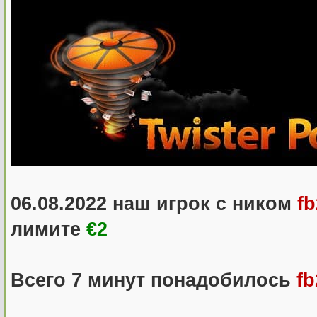
06.08.2022 наш игрок с ником
fb
лимите
€2
Всего 7 минут понадобилось
fb