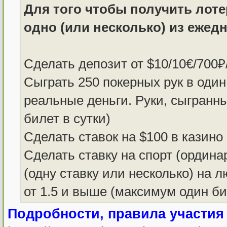
Для того чтобы получить лот
одно (или несколько) из ежед
Сделать депозит от $10/10€/700₽
Сыграть 250 покерных рук в оди
реальные деньги. Руки, сыгранны
билет в сутки)
Сделать ставок на $100 в казино
Сделать ставку на спорт (ордин
(одну ставку или несколько) на
от 1.5 и выше (максимум один би
Подробности, правила участия 