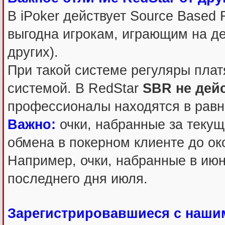
В iPoker действует Source Based 
выгодна игрокам, играющим на де
других).
При такой системе регуляры плат
системой. В RedStar
SBR не дей
профессионалы находятся в равн
Важно:
очки, набранные за текущ
обмена в покерном клиенте до о
Например, очки, набранные в июн
последнего дня июля.
Зарегистрировавшиеся с нашим