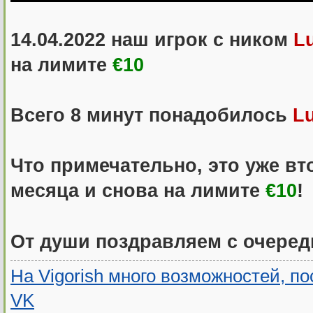
14.04.2022 наш игрок с ником
L
на лимите
€10
Всего 8 минут понадобилось
L
Что примечательно, это уже вт
месяца и снова на лимите
€10
!
От души поздравляем с очере
На Vigorish много возможностей, п
VK