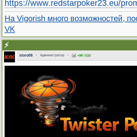
https://www.redstarpoker23.eu/prom
На Vigorish много возможностей, п
VK
⚡️
storo08
•
Администратор
•
+96
+238