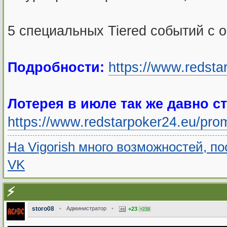
5 специальных Tiered событий с 
Подробности:
https://www.redstar
Лотерея в июле так же давно с
https://www.redstarpoker24.eu/prom
На Vigorish много возможностей, п
VK
⚡️
storo08
•
Администратор
•
+23
+238