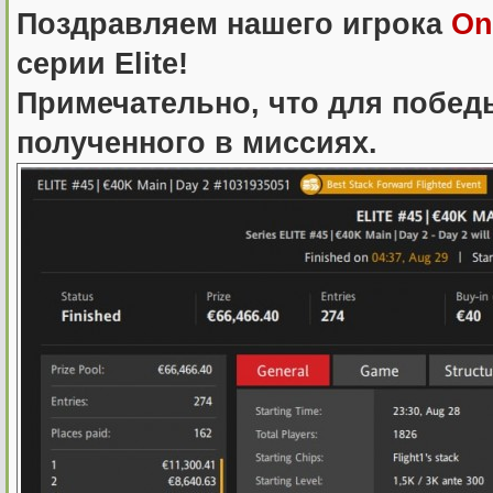
Поздравляем нашего игрока
On
серии Elite!
Примечательно, что для побед
полученного в миссиях.