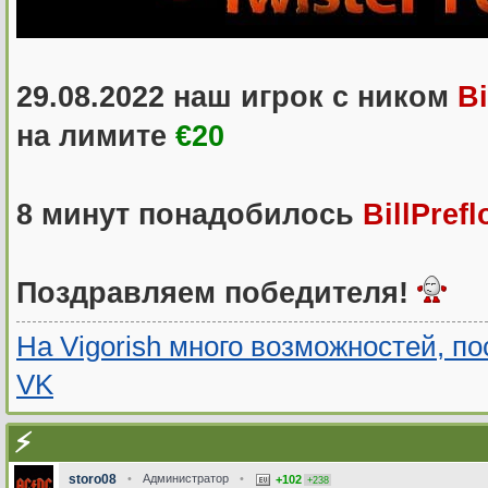
29.08.2022 наш игрок с ником
Bi
на лимите
€20
8 минут понадобилось
BillPrefl
Поздравляем победителя!
На Vigorish много возможностей, п
VK
⚡️
storo08
•
Администратор
•
+102
+238