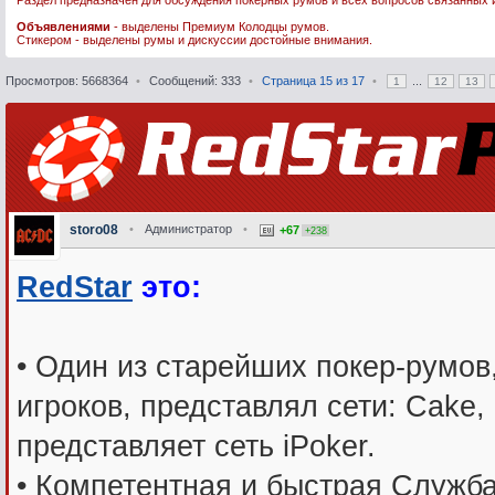
Объявлениями
- выделены Премиум Колодцы румов.
Стикером - выделены румы и дискуссии достойные внимания.
Просмотров: 5668364
•
Сообщений: 333
•
Страница
15
из
17
•
...
1
12
13
storo08
•
Администратор
•
+67
+238
RedStar
это:
• Один из старейших покер-румо
игроков, представлял сети: Cake,
представляет сеть iPoker.
• Компетентная и быстрая Служб