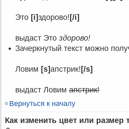
Это
[i]
здорово!
[/i]
выдаст Это
здорово!
Зачеркнутый текст можно полу
Ловим
[s]
апстрик!
[/s]
выдаст Ловим
апстрик!
Вернуться к началу
Как изменить цвет или размер 