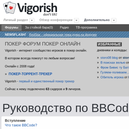
Личный раздел
Обзор конференции
Дополнительно
Форумы
За стойкой бара(0)
Радио
ТВ-программа
NEWSFLASH
!
RedStar - официальная тема рума на форуме
ПОКЕР
ФОРУМ ПОКЕР ОНЛАЙН
ИЗБРАННЫЕ
дневники и колодцы:
Vigorish - интернет сообщество игроков в покер онлайн.
»
storo08 blog
от
sto
В котором всегда помогут по любым вопросам!
»
В поисках велью
о
Онлайн с 2008 года!
»
Фром Бивис ту Бат
»
Гуляем-поливаем..
»
ПОКЕР-ТОРРЕНТ-ТРЕКЕР
»
Обитель игрока
от
Vigorish -
первый и единственный покер трекер
Сейчас к нему подключено
63
сидеров и
9
личеров.
Руководство по BBCod
Вступление
Что такое BBCode?