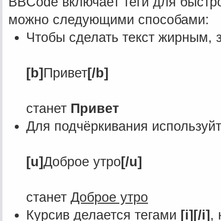
BBCode включает теги для быстро
можно следующими способами:
Чтобы сделать текст жирным, 
[b]
Привет
[/b]
станет
Привет
Для подчёркивания используй
[u]
Доброе утро
[/u]
станет
Доброе утро
Курсив делается тегами
[i][/i]
,