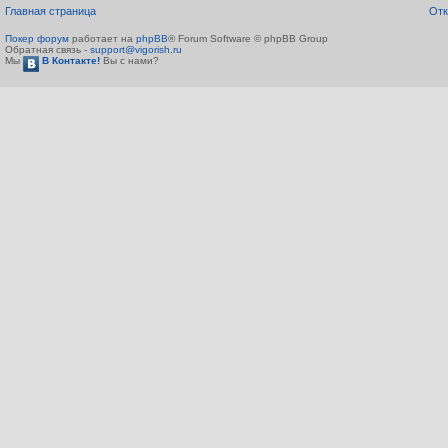
Главная страница
Отк
Покер форум
работает на
phpBB
® Forum Software © phpBB Group
Обратная связь -
support@vigorish.ru
Мы
В Контакте!
Вы с нами?