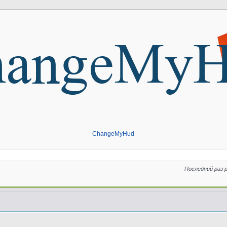
ChangeMyHud
Последний раз 