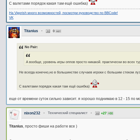
С валетами порядок какая там ещё ошибка)
На Vigorish много возможностей, посмотри руководство по BBCode!
VK
Titanius
•
0
нет
No Pair:
А вообще, уровень игры оппов просто никакой. практически во всех т
Не всегда конечно,но в большинстве случаев игроки с большим стеком луз
С валетами порядок какая там ещё ошибка)
еще от времени суток сильно зависит. я хорошо поднимаю в 12 - 15 по м
nixon232
•
Технический специалист
•
+27
+66
Titanius
, просто фиши на работе все )