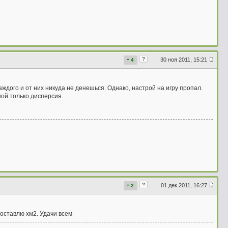
?
30 ноя 2011, 15:21
4
аждого и от них никуда не денешься. Однако, настрой на игру пропал.
ной только дисперсия.
?
01 дек 2011, 16:27
2
поставлю хм2. Удачи всем