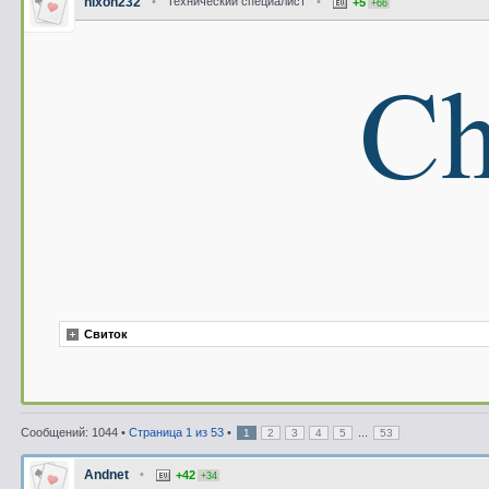
nixon232
•
Технический специалист
•
+5
+66
Свиток
Сообщений: 1044 •
Страница
1
из
53
•
...
1
2
3
4
5
53
Andnet
•
+42
+34