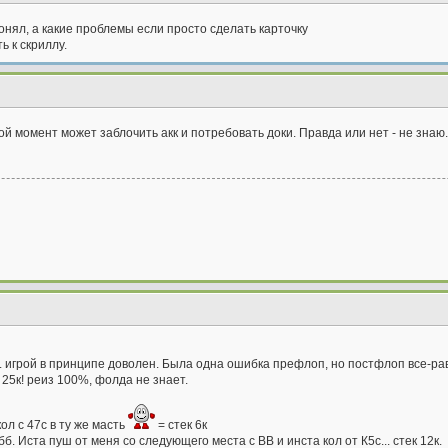
онял, а какие проблемы если просто сделать карточку
ь к скриллу.
ой момент может заблочить акк и потребовать доки. Правда или нет - не знаю.
е. игрой в принципе доволен. Была одна ошибка префлоп, но постфлоп все-ра
25к! реиз 100%, фолда не знает.
кол с 47с в ту же масть
= стек 6к
4бб. Иста пуш от меня со следующего места с ВВ и инста кол от К5с... стек 12к.