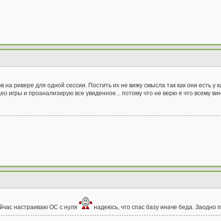
на ривере для одной сессии. Постить их не вижу смысла так как они есть у к
део игры и проанализирую все увиденное... потому что не верю я что всему ви
ейчас настраиваю ОС с нуля
надеюсь, что спас базу иначе беда. Заодно 