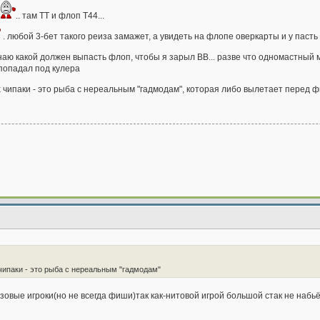
.. там ТТ и флоп Т44...
. любой 3-бет такого реиза замажет, а увидеть на флопе оверкарты и у пасть 
наю какой должен выпасть флоп, чтобы я зарыл ВВ... разве что одномастный м
 попадал под кулера
ах чипаки - это рыба с нереальным "гадмодам", которая либо вылетает перед 
 чипаки - это рыба с нереальным "гадмодам"
узовые игроки(но не всегда фиши)так как-нитовой игрой большой стак не набь