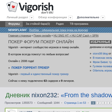
Личный раздел
Обзор конференции
Дополнительно
Форумы
За стойкой бара(0)
Радио
ТВ-программа
NEWSFLASH
!
RedStar - официальная тема рума на форуме
Главная страница
‹
Покер онлайн
‹
HU SNG HT + HU CAP Cash + SPIN
ПОКЕР
ФОРУМ ПОКЕР ОНЛАЙН
ИЗБРАННЫЕ
дневники и колод
Vigorish - интернет сообщество игроков в покер онлайн.
»
storo08 blog
от
В котором всегда помогут по любым вопросам!
»
В поисках вел
Онлайн с 2008 года!
»
Фром Бивис ту
»
Гуляем-полива
»
ПОКЕР-ТОРРЕНТ-ТРЕКЕР
»
Обитель игрок
Vigorish -
первый и единственный покер трекер
Сейчас к нему подключено
63
сидеров и
9
личеров.
Дневник
nixon232
:
«From the shadow
Просмотров: 1355573
•
Сообщений: 1044
•
Страница
1
из
53
•
1
2
3
4