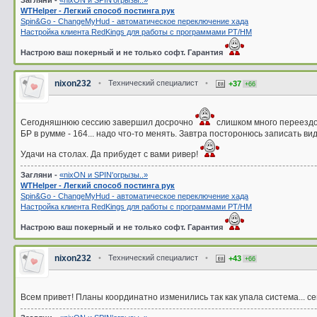
Загляни -
«nixON и SPIN'oгрызы..»
WTHelper - Легкий способ постинга рук
Spin&Go - ChangeMyHud - автоматическое переключение хада
Настройка клиента RedKings для работы с программами PT/HM
Настрою ваш покерный и не только софт. Гарантия
nixon232
•
Технический специалист
•
+37
+66
Сегодняшнюю сессию завершил досрочно
слишком много переездов 
БР в румме - 164... надо что-то менять. Завтра посторонюсь записать ви
Удачи на столах. Да прибудет с вами ривер!
Загляни -
«nixON и SPIN'oгрызы..»
WTHelper - Легкий способ постинга рук
Spin&Go - ChangeMyHud - автоматическое переключение хада
Настройка клиента RedKings для работы с программами PT/HM
Настрою ваш покерный и не только софт. Гарантия
nixon232
•
Технический специалист
•
+43
+66
Всем привет! Планы координатно изменились так как упала система... с