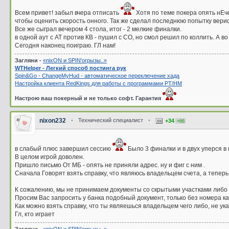
Всем привет! забыл вчера отписать
Хотя по теме покера опять нЕче
чтобы оценить скорость онного. Так же сделал последнюю попытку вери
Все же сыграл вечером 4 стола, итог - 2 мелкие финалки.
в одной аут с АТ против КВ - пушил с СО, но смол решил по коллить. А в
Сегодня наконец поиграю. ГЛ нам!
Загляни -
«nixON и SPIN'oгрызы..»
WTHelper - Легкий способ постинга рук
Spin&Go - ChangeMyHud - автоматическое переключение хада
Настройка клиента RedKings для работы с программами PT/HM
Настрою ваш покерный и не только софт. Гарантия
nixon232
•
Технический специалист
•
+34
+66
в слабый плюс завершил сессию
Было 3 финалки и в двух уперся в
В целом игрой доволен.
Пришло письмо От МБ - опять не приняли адрес. ну и фиг с ним .
Сначала Говорят взять справку, что являюсь владельцем счета, а теперь
К сожалению, мы не принимаем документы со скрытыми участками либо
Просим Вас запросить у банка подобный документ, только без номера ка
Как можно взять справку, что ты являешься владельцем чего либо, не указ
Гл, кто играет