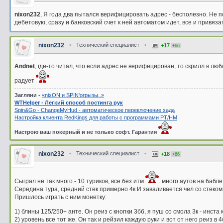
nixon232
, Я года два пытался верифицировать адрес - бесполезно. Не п
дебетовую, сразу и банковский счет к ней автоматом идет, все и привязат
nixon232
•
Технический специалист
•
+17
+66
Andnet
, где-то читал, что если адрес не верифецирован, то скрилл в люб
радует
Загляни -
«nixON и SPIN'oгрызы..»
WTHelper - Легкий способ постинга рук
Spin&Go - ChangeMyHud - автоматическое переключение хада
Настройка клиента RedKings для работы с программами PT/HM
Настрою ваш покерный и не только софт. Гарантия
nixon232
•
Технический специалист
•
+18
+66
Сыграл не так много - 10 туриков, все без итм
. много аутов на бабл
Середина тура, средний стек примерно 4к И заваливается чел со стеком 
Пришлось играть с ним монетку:
1) блины 125/250+ анте. Он реиз с кнопки 3бб, я пуш со смола 3к - инста 
2) уровень все тот же. Он так и рейзил каждую руки и вот от него реиз в 