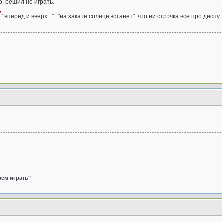
о. решил не играть.
"вперед и вверх..."..."на закате солнце встанет". что ни строчка все про диспу 
аем играть"