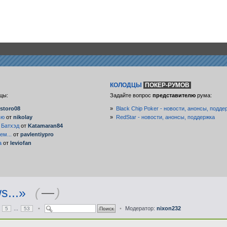
КОЛОДЦЫ
ПОКЕР-РУМОВ
цы:
Задайте вопрос
представителю
рума:
storo08
»
Black Chip Poker - новости, анонсы, подде
ью
от
nikolay
»
RedStar - новости, анонсы, поддержка
 Батхэд
от
Katamaran84
ем...
от
pavlentiypro
а
от
leviofan
s...»
(
—
)
...
•
•
Модератор:
nixon232
5
53