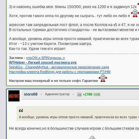
3) и наконец ошибка моя. блины 150/300, реиз на 1200 и я задвинул 12к
Хотя, против такого оппа по другому не сыграть.. тут либо он либо я
агрессия там запредельная пост флоп, а после Коллов на к5 и 47, я не з
В остальных туриках достаточно стандартны - не вытаскивал монетки и
А вообще, уровень игры оппов просто никакой. практически во всех тур
Итог - ~13 с учетом баунти. Посмотрим завтра.
Как-то так. Удачи тем кто играет
Загляни -
«nixON и SPIN'oгрызы..»
WTHelper - Легкий способ постинга рук
Spin&Go - ChangeMyHud - автоматическое переключение хада
Настройка клиента RedKings для работы с программами PT/HM
Настрою ваш покерный и не только софт. Гарантия
storo08
•
Администратор
•
+1788
+238
А вообще, уровень игры оппов просто никакой. практически во всех турах
Не всегда конечно,но в большинстве случаев игроки с большим стеком л