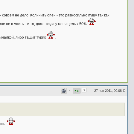
- совсем не дело. Колинить опен - это равносильно пушу так как
не не в масть... и то, даже тогда у меня целых 50%
.
финалкой, либо тащит турик
.
?
•
27 ноя 2011, 00:08
8
ёшь.