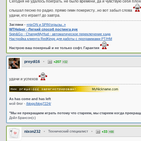
Сегодня не удалось поиграть. не было времени, да и чувствую себя плох
слышал песню по радио. прямо гимн покеристу...но вот забыл слова
удачи, кто играет! до завтра.
Загляни -
«nixON и SPIN'oгрызы..»
WTHelper - Легкий способ постинга рук
Spin&Go - ChangeMyHud - автоматическое переключение хада
Настройка клиента RedKings для работы с программами PT/HM
Настрою ваш покерный и не только софт. Гарантия
preydi16
•
+207
+32
удачи и успехов
As has come and has left
мой блог -
/blogs/blog7224/
"Мы не прекращаем играть потому что стареем, мы стареем когда прекращ
Дойл Брансон(с)
nixon232
•
Технический специалист
•
+33
+66