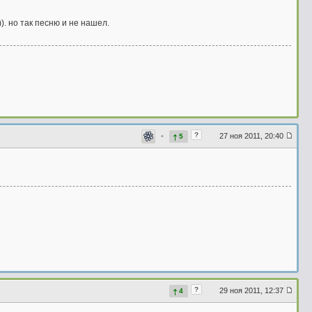
)). но так песню и не нашел.
?
•
27 ноя 2011, 20:40
5
?
29 ноя 2011, 12:37
4