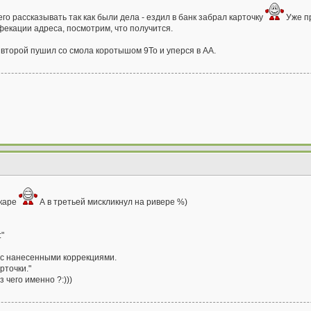
го рассказывать так как были дела - ездил в банк забрал карточку
Уже пр
фекации адреса, посмотрим, что получится.
о второй пушил со смола коротышом 9То и уперся в АА.
 каре
А в третьей мискликнул на ривере %)
:"
 с нанесенными коррекциями.
рточки."
 чего именно ?:)))