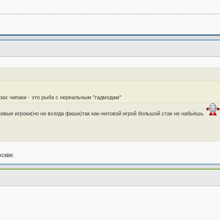
урах чипаки - это рыба с нереальным "гадмодам"
овые игроки(но не всегда фиши)так как-нитовой игрой большой стак не набьёшь.
оскве.